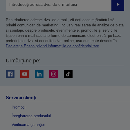
Trimiteț
Prin trimiterea adresei dvs. de e-mail, vă dați consimțământul să
primiți comunicări de marketing, inclusiv realizarea de analize de piață
și sondaje, despre produsele, evenimentele, promoțiile și serviciile
Epson prin e-mail sau alte forme de comunicare electronică, pe baza
preferințelor dvs. și conduitei dvs. online, așa cum este descris în
Declarația Epson privind informațiile de confidențialitate
Urmăriți-ne pe:
Servicii clienţi
Promoţii
Înregistrarea produsului
Verificarea garanției