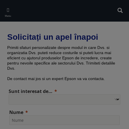
Skip
to
Căuta
main
Meniu
content
Solicitați un apel înapoi
Primiti sfaturi personalizate despre modul in care Dvs. si
organizatia Dvs. puteti reduce costurile si puteti lucra mai
eficient cu ajutorul produselor Epson de incredere, create
pentru nevoile specifice ale sectorului Dvs. Trimiteti detaliile
Dvs.
De contact mai jos si un expert Epson va va contacta.
Sunt interesat de…
Nume