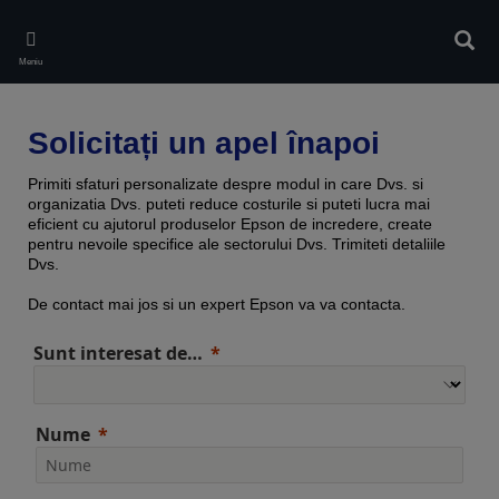
Skip
to
Căuta
main
Meniu
content
Solicitați un apel înapoi
Primiti sfaturi personalizate despre modul in care Dvs. si
organizatia Dvs. puteti reduce costurile si puteti lucra mai
eficient cu ajutorul produselor Epson de incredere, create
pentru nevoile specifice ale sectorului Dvs. Trimiteti detaliile
Dvs.
De contact mai jos si un expert Epson va va contacta.
Sunt interesat de…
Nume