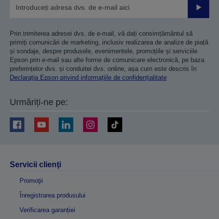
Trimiteț
Prin trimiterea adresei dvs. de e-mail, vă dați consimțământul să
primiți comunicări de marketing, inclusiv realizarea de analize de piață
și sondaje, despre produsele, evenimentele, promoțiile și serviciile
Epson prin e-mail sau alte forme de comunicare electronică, pe baza
preferințelor dvs. și conduitei dvs. online, așa cum este descris în
Declarația Epson privind informațiile de confidențialitate
Urmăriți-ne pe:
Servicii clienţi
Promoţii
Înregistrarea produsului
Verificarea garanției