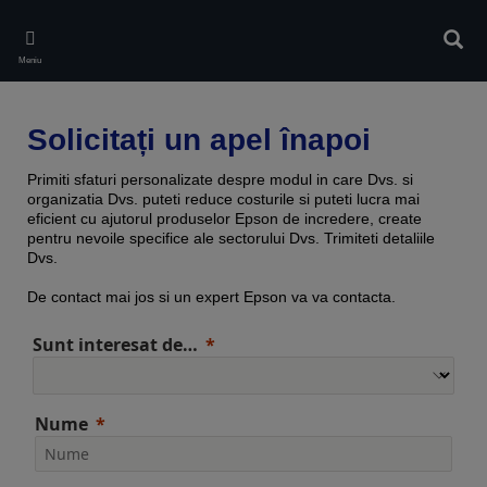
Skip
to
Căuta
main
Meniu
content
Solicitați un apel înapoi
Primiti sfaturi personalizate despre modul in care Dvs. si
organizatia Dvs. puteti reduce costurile si puteti lucra mai
eficient cu ajutorul produselor Epson de incredere, create
pentru nevoile specifice ale sectorului Dvs. Trimiteti detaliile
Dvs.
De contact mai jos si un expert Epson va va contacta.
Sunt interesat de…
Nume