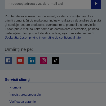
Trimiteț
Prin trimiterea adresei dvs. de e-mail, vă dați consimțământul să
primiți comunicări de marketing, inclusiv realizarea de analize de piață
și sondaje, despre produsele, evenimentele, promoțiile și serviciile
Epson prin e-mail sau alte forme de comunicare electronică, pe baza
preferințelor dvs. și conduitei dvs. online, așa cum este descris în
Declarația Epson privind informațiile de confidențialitate
Urmăriți-ne pe:
Servicii clienţi
Promoţii
Înregistrarea produsului
Verificarea garanției