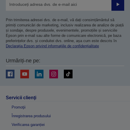
Trimiteț
Prin trimiterea adresei dvs. de e-mail, vă dați consimțământul să
primiți comunicări de marketing, inclusiv realizarea de analize de piață
și sondaje, despre produsele, evenimentele, promoțiile și serviciile
Epson prin e-mail sau alte forme de comunicare electronică, pe baza
preferințelor dvs. și conduitei dvs. online, așa cum este descris în
Declarația Epson privind informațiile de confidențialitate
Urmăriți-ne pe:
Servicii clienţi
Promoţii
Înregistrarea produsului
Verificarea garanției