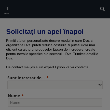
Skip
to
Căuta
main
Meniu
content
Solicitați un apel înapoi
Primiti sfaturi personalizate despre modul in care Dvs. si
organizatia Dvs. puteti reduce costurile si puteti lucra mai
eficient cu ajutorul produselor Epson de incredere, create
pentru nevoile specifice ale sectorului Dvs. Trimiteti detaliile
Dvs.
De contact mai jos si un expert Epson va va contacta.
Sunt interesat de…
Nume