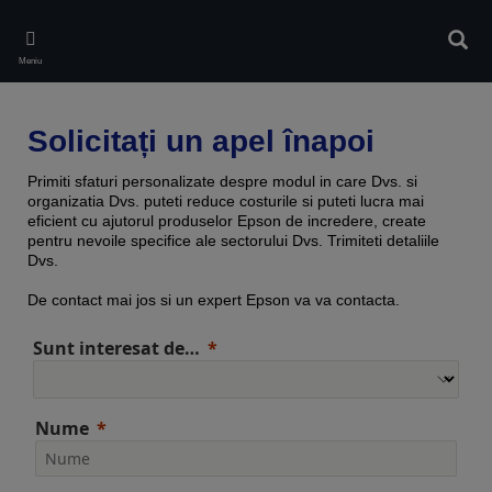
Skip
to
Căuta
main
Meniu
content
Solicitați un apel înapoi
Primiti sfaturi personalizate despre modul in care Dvs. si
organizatia Dvs. puteti reduce costurile si puteti lucra mai
eficient cu ajutorul produselor Epson de incredere, create
pentru nevoile specifice ale sectorului Dvs. Trimiteti detaliile
Dvs.
De contact mai jos si un expert Epson va va contacta.
Sunt interesat de…
Nume