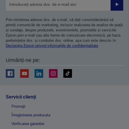
Trimiteț
Prin trimiterea adresei dvs. de e-mail, vă dați consimțământul să
primiți comunicări de marketing, inclusiv realizarea de analize de piață
și sondaje, despre produsele, evenimentele, promoțiile și serviciile
Epson prin e-mail sau alte forme de comunicare electronică, pe baza
preferințelor dvs. și conduitei dvs. online, așa cum este descris în
Declarația Epson privind informațiile de confidențialitate
Urmăriți-ne pe:
Servicii clienţi
Promoţii
Înregistrarea produsului
Verificarea garanției