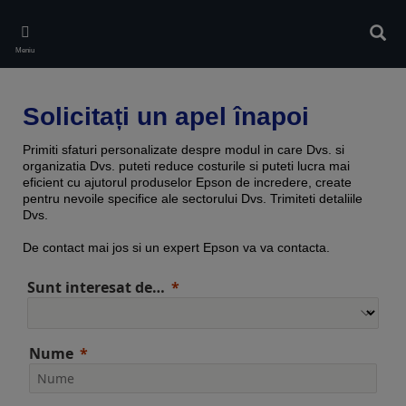
Skip
to
Căuta
main
Meniu
content
Solicitați un apel înapoi
Primiti sfaturi personalizate despre modul in care Dvs. si
organizatia Dvs. puteti reduce costurile si puteti lucra mai
eficient cu ajutorul produselor Epson de incredere, create
pentru nevoile specifice ale sectorului Dvs. Trimiteti detaliile
Dvs.
De contact mai jos si un expert Epson va va contacta.
Sunt interesat de…
Nume