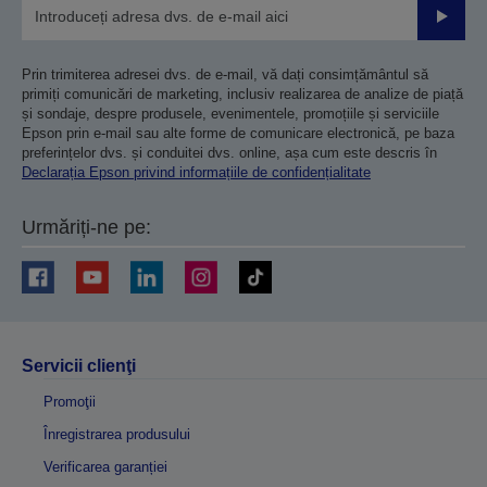
Trimiteț
Prin trimiterea adresei dvs. de e-mail, vă dați consimțământul să
primiți comunicări de marketing, inclusiv realizarea de analize de piață
și sondaje, despre produsele, evenimentele, promoțiile și serviciile
Epson prin e-mail sau alte forme de comunicare electronică, pe baza
preferințelor dvs. și conduitei dvs. online, așa cum este descris în
Declarația Epson privind informațiile de confidențialitate
Urmăriți-ne pe:
Servicii clienţi
Promoţii
Înregistrarea produsului
Verificarea garanției