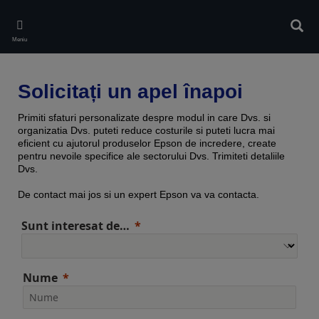
Skip
to
Căuta
main
Meniu
content
Solicitați un apel înapoi
Primiti sfaturi personalizate despre modul in care Dvs. si
organizatia Dvs. puteti reduce costurile si puteti lucra mai
eficient cu ajutorul produselor Epson de incredere, create
pentru nevoile specifice ale sectorului Dvs. Trimiteti detaliile
Dvs.
De contact mai jos si un expert Epson va va contacta.
Sunt interesat de…
Nume