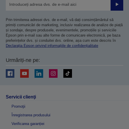
Trimiteț
Prin trimiterea adresei dvs. de e-mail, vă dați consimțământul să
primiți comunicări de marketing, inclusiv realizarea de analize de piață
și sondaje, despre produsele, evenimentele, promoțiile și serviciile
Epson prin e-mail sau alte forme de comunicare electronică, pe baza
preferințelor dvs. și conduitei dvs. online, așa cum este descris în
Declarația Epson privind informațiile de confidențialitate
Urmăriți-ne pe:
Servicii clienţi
Promoţii
Înregistrarea produsului
Verificarea garanției