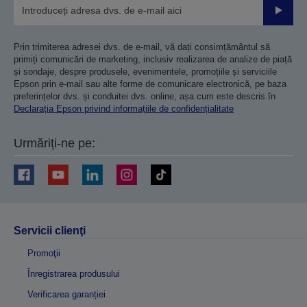
Trimiteț
Prin trimiterea adresei dvs. de e-mail, vă dați consimțământul să
primiți comunicări de marketing, inclusiv realizarea de analize de piață
și sondaje, despre produsele, evenimentele, promoțiile și serviciile
Epson prin e-mail sau alte forme de comunicare electronică, pe baza
preferințelor dvs. și conduitei dvs. online, așa cum este descris în
Declarația Epson privind informațiile de confidențialitate
Urmăriți-ne pe:
Servicii clienţi
Promoţii
Înregistrarea produsului
Verificarea garanției