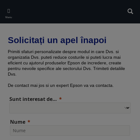
Skip
to
Căuta
main
Meniu
content
Solicitați un apel înapoi
Primiti sfaturi personalizate despre modul in care Dvs. si
organizatia Dvs. puteti reduce costurile si puteti lucra mai
eficient cu ajutorul produselor Epson de incredere, create
pentru nevoile specifice ale sectorului Dvs. Trimiteti detaliile
Dvs.
De contact mai jos si un expert Epson va va contacta.
Sunt interesat de…
Nume