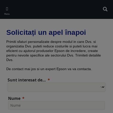
Skip
to
Căuta
main
Meniu
content
Solicitați un apel înapoi
Primiti sfaturi personalizate despre modul in care Dvs. si
organizatia Dvs. puteti reduce costurile si puteti lucra mai
eficient cu ajutorul produselor Epson de incredere, create
pentru nevoile specifice ale sectorului Dvs. Trimiteti detaliile
Dvs.
De contact mai jos si un expert Epson va va contacta.
Sunt interesat de…
Nume