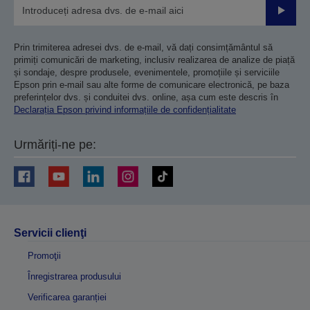
Trimiteț
Prin trimiterea adresei dvs. de e-mail, vă dați consimțământul să
primiți comunicări de marketing, inclusiv realizarea de analize de piață
și sondaje, despre produsele, evenimentele, promoțiile și serviciile
Epson prin e-mail sau alte forme de comunicare electronică, pe baza
preferințelor dvs. și conduitei dvs. online, așa cum este descris în
Declarația Epson privind informațiile de confidențialitate
Urmăriți-ne pe:
Servicii clienţi
Promoţii
Înregistrarea produsului
Verificarea garanției