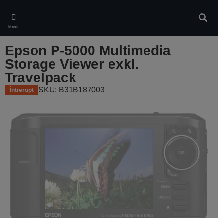
Skip
to
Căuta
main
Meniu
content
Epson P-5000 Multimedia
Storage Viewer exkl.
Travelpack
SKU: B31B187003
Întrerupt