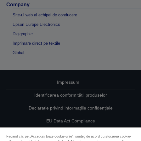
Company
Site-ul web al echipei de conducere
Epson Europe Electronics
Digigraphie
Imprimare direct pe textile
Global
Impressum
Identificarea conformității produselor
Declarație privind informațiile confidențiale
EU Data Act Compliance
Contactaţi-ne în legătură cu datele dumneavoastră
Făcând clic pe „Acceptați toate cookie-urile”, sunteți de acord cu stocarea cookie-