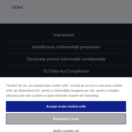
Global
Impressum
Identificarea conformității produselor
Declarație privind informațiile confidențiale
EU Data Act Compliance
Contactaţi-ne în legătură cu datele dumneavoastră
Făcând clic pe „Acceptați toate cookie-urile”, sunteți de acord cu stocarea cookie-
urilor pe dispozitivul dvs. pentru a îmbunătăți navigarea pe site, pentru a analiza
Informaţii despre modulele cookie
utilizarea site-ului și pentru a ajuta eforturile noastre de marketing.
Accept toate cookie-urile
Angajamentul Epson pe linie de accesibilitate
Respingeți toate
Drepturi de autor © 2026 Seiko Epson
Setări cookie-uri