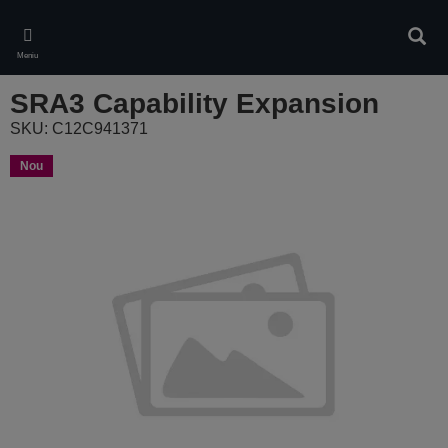
Skip
to
Căuta
main
Meniu
content
SRA3 Capability Expansion
SKU: C12C941371
Nou