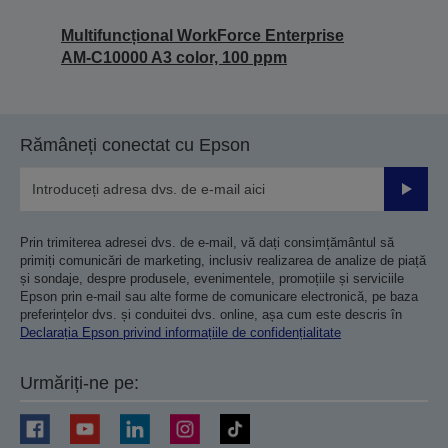
Multifuncțional WorkForce Enterprise
AM-C10000 A3 color, 100 ppm
Rămâneți conectat cu Epson
Trimiteț
Prin trimiterea adresei dvs. de e-mail, vă dați consimțământul să
primiți comunicări de marketing, inclusiv realizarea de analize de piață
și sondaje, despre produsele, evenimentele, promoțiile și serviciile
Epson prin e-mail sau alte forme de comunicare electronică, pe baza
preferințelor dvs. și conduitei dvs. online, așa cum este descris în
Declarația Epson privind informațiile de confidențialitate
Urmăriți-ne pe: