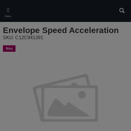
Skip
to
Căuta
main
Meniu
content
Envelope Speed Acceleration
SKU: C12C941391
Nou