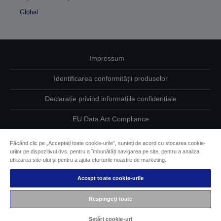
Global
Impressum
Identificarea conformității produselor
Declarație privind informațiile confidențiale
EU Data Act Compliance
Contactaţi-ne în legătură cu datele dumneavoastră
Făcând clic pe „Acceptați toate cookie-urile”, sunteți de acord cu stocarea cookie-
urilor pe dispozitivul dvs. pentru a îmbunătăți navigarea pe site, pentru a analiza
Informaţii despre modulele cookie
utilizarea site-ului și pentru a ajuta eforturile noastre de marketing.
Accept toate cookie-urile
Angajamentul Epson pe linie de accesibilitate
Respingeți toate
Drepturi de autor © 2026 Seiko Epson
Setări cookie-uri