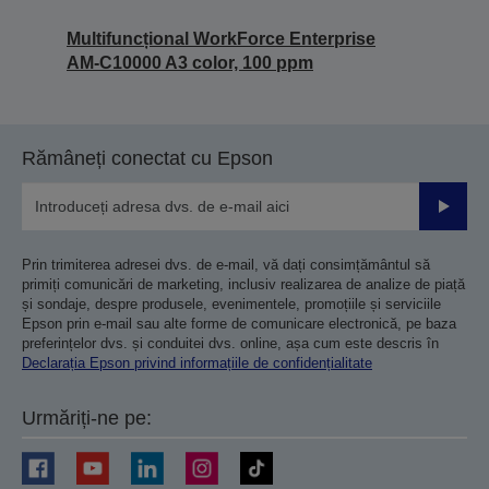
Multifuncțional WorkForce Enterprise
AM-C10000 A3 color, 100 ppm
Rămâneți conectat cu Epson
Trimiteț
Prin trimiterea adresei dvs. de e-mail, vă dați consimțământul să
primiți comunicări de marketing, inclusiv realizarea de analize de piață
și sondaje, despre produsele, evenimentele, promoțiile și serviciile
Epson prin e-mail sau alte forme de comunicare electronică, pe baza
preferințelor dvs. și conduitei dvs. online, așa cum este descris în
Declarația Epson privind informațiile de confidențialitate
Urmăriți-ne pe: