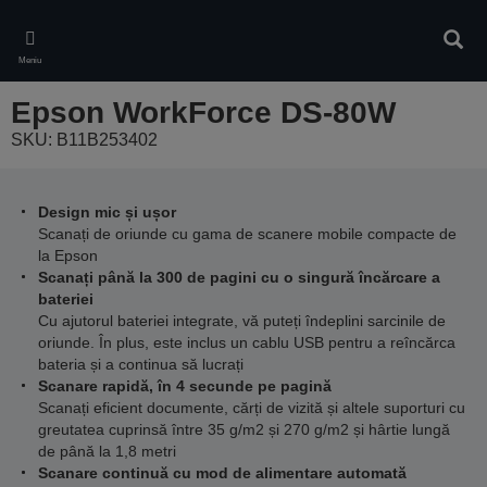
Skip
to
Căuta
main
Meniu
content
Epson WorkForce DS-80W
SKU: B11B253402
Design mic și ușor
Scanați de oriunde cu gama de scanere mobile compacte de
la Epson
Scanați până la 300 de pagini cu o singură încărcare a
bateriei
Cu ajutorul bateriei integrate, vă puteți îndeplini sarcinile de
oriunde. În plus, este inclus un cablu USB pentru a reîncărca
bateria și a continua să lucrați
Scanare rapidă, în 4 secunde pe pagină
Scanați eficient documente, cărți de vizită și altele suporturi cu
greutatea cuprinsă între 35 g/m2 și 270 g/m2 și hârtie lungă
de până la 1,8 metri
Scanare continuă cu mod de alimentare automată