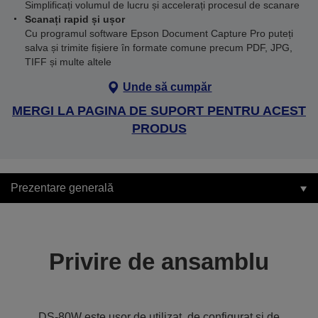
Simplificați volumul de lucru și accelerați procesul de scanare
Scanați rapid și ușor
Cu programul software Epson Document Capture Pro puteți
salva și trimite fișiere în formate comune precum PDF, JPG,
TIFF și multe altele
Unde să cumpăr
MERGI LA PAGINA DE SUPORT PENTRU ACEST
PRODUS
Prezentare generală
Privire de ansamblu
DS-80W este ușor de utilizat, de configurat și de