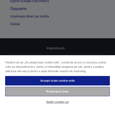
Epson Europe Electronics
Digigraphie
Imprimare direct pe textile
Global
Impressum
Identificarea conformității produselor
Făcând clic pe „Acceptați toate cookie-urile”, sunteți de acord cu stocarea cookie-
urilor pe dispozitivul dvs. pentru a îmbunătăți navigarea pe site, pentru a analiza
Declarație privind informațiile confidențiale
utilizarea site-ului și pentru a ajuta eforturile noastre de marketing.
EU Data Act Compliance
Accept toate cookie-urile
Contactaţi-ne în legătură cu datele dumneavoastră
Respingeți toate
Informaţii despre modulele cookie
Setări cookie-uri
Angajamentul Epson pe linie de accesibilitate