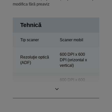
modifica fără preaviz
Tehnică
Tip scaner
Scaner mobil
600 DPI x 600
Rezoluţie optică
DPI (orizontal x
(ADF)
vertical)
600 DPI x 600
Rezoluţie scaner
DPI (orizontal x
vertical)