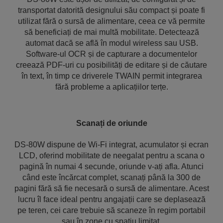
transportat datorită designului său compact și poate fi
utilizat fără o sursă de alimentare, ceea ce vă permite
să beneficiați de mai multă mobilitate. Detectează
automat dacă se află în modul wireless sau USB.
Software-ul OCR și de capturare a documentelor
creează PDF-uri cu posibilități de editare și de căutare
în text, în timp ce driverele TWAIN permit integrarea
fără probleme a aplicațiilor terțe.
Scanați de oriunde
DS-80W dispune de Wi-Fi integrat, acumulator și ecran
LCD, oferind mobilitate de neegalat pentru a scana o
pagină în numai 4 secunde, oriunde v-ați afla. Atunci
când este încărcat complet, scanați până la 300 de
pagini fără să fie necesară o sursă de alimentare. Acest
lucru îl face ideal pentru angajații care se deplasează
pe teren, cei care trebuie să scaneze în regim portabil
sau în zone cu spațiu limitat.