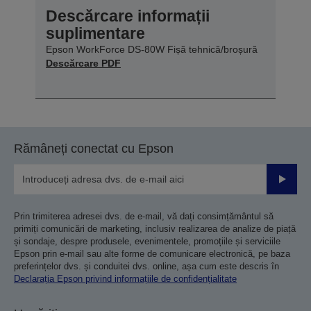
Descărcare informații
suplimentare
Epson WorkForce DS-80W Fișă tehnică/broșură
Descărcare PDF
Rămâneți conectat cu Epson
Trimiteț
Prin trimiterea adresei dvs. de e-mail, vă dați consimțământul să
primiți comunicări de marketing, inclusiv realizarea de analize de piață
și sondaje, despre produsele, evenimentele, promoțiile și serviciile
Epson prin e-mail sau alte forme de comunicare electronică, pe baza
preferințelor dvs. și conduitei dvs. online, așa cum este descris în
Declarația Epson privind informațiile de confidențialitate