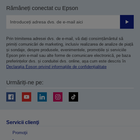
anterioară
următoare
Rămâneți conectat cu Epson
Trimiteț
Prin trimiterea adresei dvs. de e-mail, vă dați consimțământul să
primiți comunicări de marketing, inclusiv realizarea de analize de piață
și sondaje, despre produsele, evenimentele, promoțiile și serviciile
Epson prin e-mail sau alte forme de comunicare electronică, pe baza
preferințelor dvs. și conduitei dvs. online, așa cum este descris în
Declarația Epson privind informațiile de confidențialitate
Urmăriți-ne pe:
Servicii clienţi
Promoţii