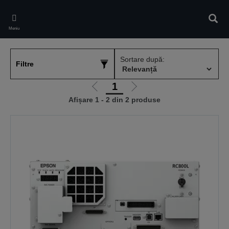
Skip
to
Căuta
main
Meniu
content
Sortare după:
Filtre
1
Mergi
Mergi
Afișare 1 - 2 din 2 produse
la
la
pagina
pagina
anterioară
următoare