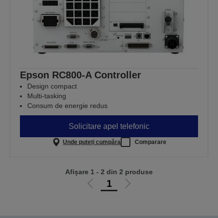
Epson RC800-A Controller
Design compact
Multi-tasking
Consum de energie redus
Solicitare apel telefonic
Unde puteți cumpăra
Comparare
Afișare 1 - 2 din 2 produse
1
Mergi
Mergi
la
la
pagina
pagina