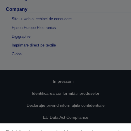
Company
Site-ul web al echipei de conducere
Epson Europe Electronics
Digigraphie
Imprimare direct pe textile
Global
Impressum
Identificarea conformității produselor
Declarație privind informațiile confidențiale
EU Data Act Compliance
Contactaţi-ne în legătură cu datele dumneavoastră