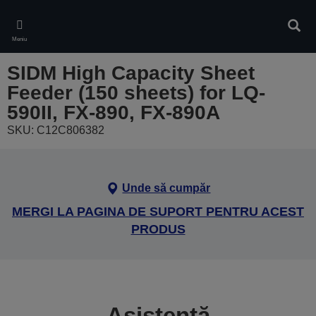
Skip
to
Căuta
main
Meniu
content
SIDM High Capacity Sheet
Feeder (150 sheets) for LQ-
590II, FX-890, FX-890A
SKU: C12C806382
Unde să cumpăr
MERGI LA PAGINA DE SUPORT PENTRU ACEST
PRODUS
Asistență