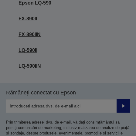
Epson LQ-590
FX-890II
FX-890IIN
LQ-590II
LQ-590IIN
Rămâneți conectat cu Epson
Trimiteț
Prin trimiterea adresei dvs. de e-mail, vă dați consimțământul să
primiți comunicări de marketing, inclusiv realizarea de analize de piață
și sondaje, despre produsele, evenimentele, promoțiile și serviciile