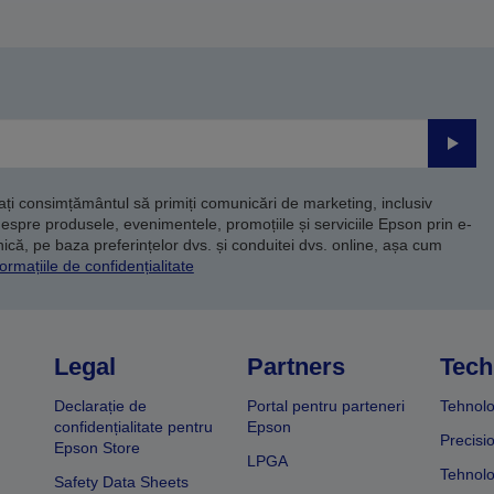
Trimite
dați consimțământul să primiți comunicări de marketing, inclusiv
despre produsele, evenimentele, promoțiile și serviciile Epson prin e-
că, pe baza preferințelor dvs. și conduitei dvs. online, așa cum
ormațiile de confidențialitate
Legal
Partners
Tech
Declarație de
Portal pentru parteneri
Tehnolo
confidențialitate pentru
Epson
Precisi
Epson Store
LPGA
Tehnolo
Safety Data Sheets