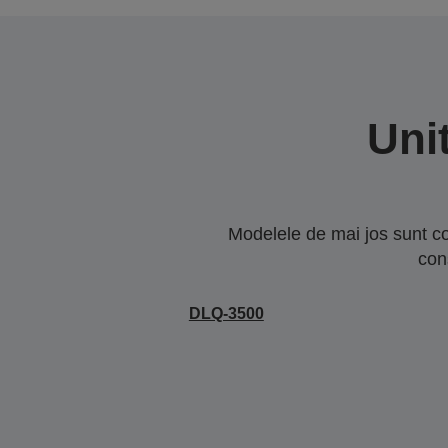
Uni
Modelele de mai jos sunt co
con
DLQ-3500