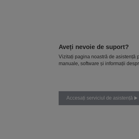
Aveți nevoie de suport?
Vizitați pagina noastră de asistență p
manuale, software și informații despr
Accesați serviciul de asistență