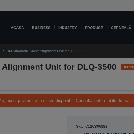
ACASĂ
BUSINESS
INDUSTRY
PRODUSE
CERNEALĂ
SIDM Automatic Sheet Alignment Unit for DLQ-3500
 Alignment Unit for DLQ-3500
Întrer
ău, acest produs nu mai este disponibil. Consultați informațiile de mai j
SKU: C12C806882