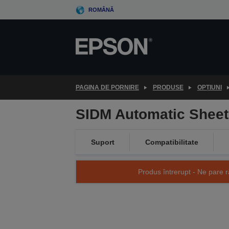
Skip
ROMÂNĂ
to
main
content
PAGINA DE PORNIRE
PRODUSE
OPȚIUNI
SIDM Automatic Sheet
Suport
Compatibilitate
Produs întrerupt - Ne pare r