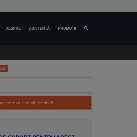
DESPRE
ASISTENŢĂ
PROMOŢII
upt
os pentru asistență continuă.