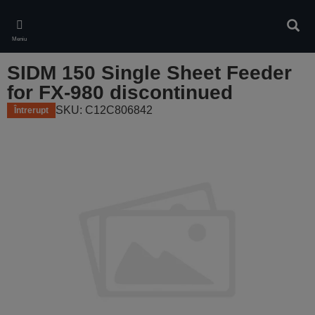
Skip
to
Căuta
main
Meniu
content
SIDM 150 Single Sheet Feeder
for FX-980 discontinued
SKU: C12C806842
Întrerupt