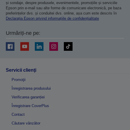
și sondaje, despre produsele, evenimentele, promoțiile și serviciile
Epson prin e-mail sau alte forme de comunicare electronică, pe baza
preferințelor dvs. și conduitei dvs. online, așa cum este descris în
Declarația Epson privind informațiile de confidențialitate
Urmăriți-ne pe:
Servicii clienţi
Promoţii
Înregistrarea produsului
Verificarea garanției
Înregistrare CoverPlus
Contact
Căutare vânzător