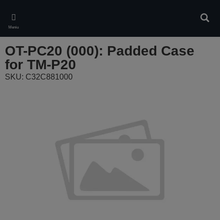
Skip
to
Căuta
main
Meniu
content
OT-PC20 (000): Padded Case
for TM-P20
SKU: C32C881000