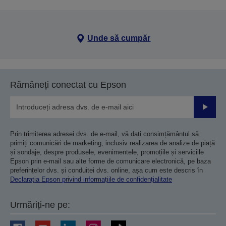
Unde să cumpăr
Rămâneți conectat cu Epson
Trimiteț
Prin trimiterea adresei dvs. de e-mail, vă dați consimțământul să
primiți comunicări de marketing, inclusiv realizarea de analize de piață
și sondaje, despre produsele, evenimentele, promoțiile și serviciile
Epson prin e-mail sau alte forme de comunicare electronică, pe baza
preferințelor dvs. și conduitei dvs. online, așa cum este descris în
Declarația Epson privind informațiile de confidențialitate
Urmăriți-ne pe: