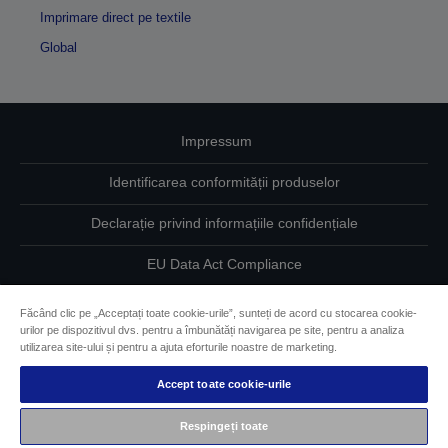
Imprimare direct pe textile
Global
Impressum
Identificarea conformității produselor
Declarație privind informațiile confidențiale
EU Data Act Compliance
Contactaţi-ne în legătură cu datele dumneavoastră
Făcând clic pe „Acceptați toate cookie-urile”, sunteți de acord cu stocarea cookie-
urilor pe dispozitivul dvs. pentru a îmbunătăți navigarea pe site, pentru a analiza
Informaţii despre modulele cookie
utilizarea site-ului și pentru a ajuta eforturile noastre de marketing.
Accept toate cookie-urile
Angajamentul Epson pe linie de accesibilitate
Respingeți toate
Drepturi de autor © 2026 Seiko Epson