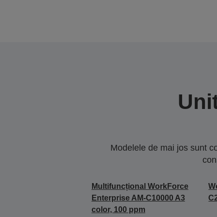
Uni
Modelele de mai jos sunt co
con
Multifuncțional WorkForce
Wo
Enterprise AM-C10000 A3
C
color, 100 ppm