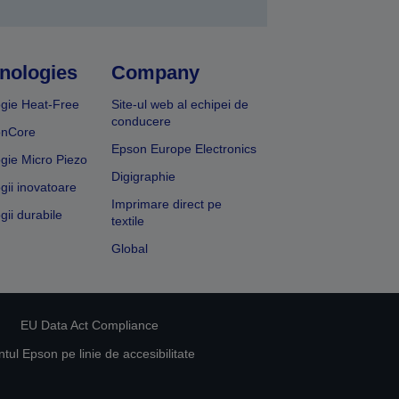
nologies
Company
gie Heat-Free
Site-ul web al echipei de
conducere
onCore
Epson Europe Electronics
gie Micro Piezo
Digigraphie
gii inovatoare
Imprimare direct pe
gii durabile
textile
Global
EU Data Act Compliance
ul Epson pe linie de accesibilitate