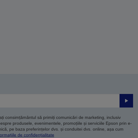
Trimite
dați consimțământul să primiți comunicări de marketing, inclusiv
despre produsele, evenimentele, promoțiile și serviciile Epson prin e-
că, pe baza preferințelor dvs. și conduitei dvs. online, așa cum
ormațiile de confidențialitate