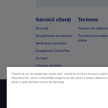
Servicii clienţi
Termeni
Promoţii
Termeni de utilizare
Înregistrarea produsului
Termenii promoțiilor
online
Verificarea garanției
Înregistrare CoverPlus
Contact
Căutare vânzător
Făcând clic pe „Acceptați toate cookie-urile”, sunteți de acord cu stocarea cookie-u
dispozitivul dvs. pentru a îmbunătăți navigarea pe site, pentru a analiza utilizarea sit
pentru a ajuta eforturile noastre de marketing.
Impressum
Identificarea 
Contactaţi-ne în legătură cu date