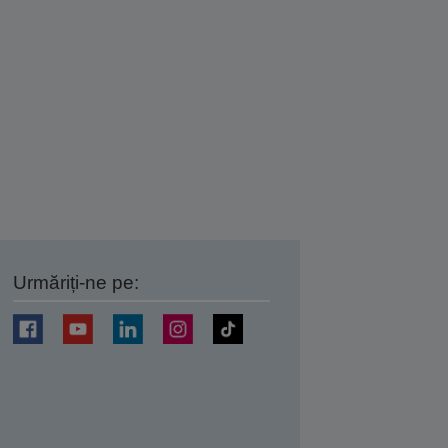
Urmăriți-ne pe:
ți