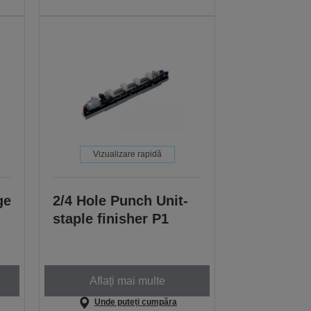
Vizualizare rapidă
ge
2/4 Hole Punch Unit-
staple finisher P1
Aflați mai multe
Unde puteți cumpăra