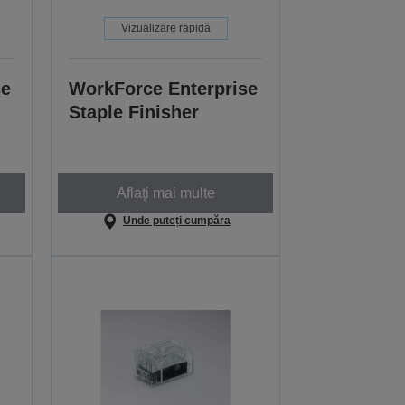
Vizualizare rapidă
se
WorkForce Enterprise
Staple Finisher
Aflați mai multe
Unde puteți cumpăra