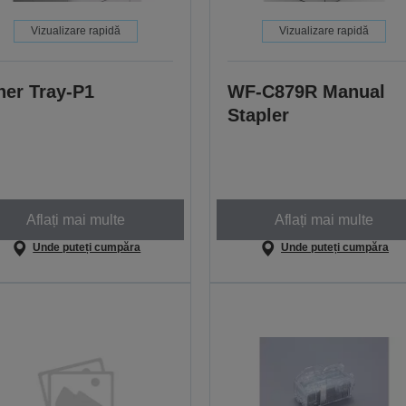
Vizualizare rapidă
Vizualizare rapidă
ner Tray-P1
WF-C879R Manual
Stapler
Aflați mai multe
Aflați mai multe
Unde puteți cumpăra
Unde puteți cumpăra