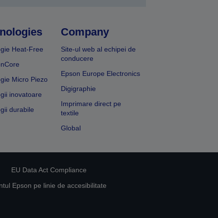
nologies
Company
gie Heat-Free
Site-ul web al echipei de
conducere
onCore
Epson Europe Electronics
gie Micro Piezo
Digigraphie
gii inovatoare
Imprimare direct pe
gii durabile
textile
Global
EU Data Act Compliance
ul Epson pe linie de accesibilitate