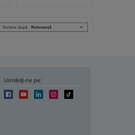
Sortare după:
Urmăriți-ne pe:
ți