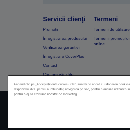
Servicii clienţi
Termeni
Promoţii
Termeni de utilizare
Înregistrarea produsului
Termenii promoțiilor
online
Verificarea garanției
Înregistrare CoverPlus
Contact
Căutare vânzător
Făcând clic pe „Acceptați toate cookie-urile”, sunteți de acord cu stocarea cookie-u
dispozitivul dvs. pentru a îmbunătăți navigarea pe site, pentru a analiza utilizarea sit
pentru a ajuta eforturile noastre de marketing.
Impressum
Identificarea 
Contactaţi-ne în legătură cu date