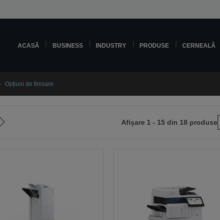
ACASĂ
BUSINESS
INDUSTRY
PRODUSE
CERNEALĂ
Opțiuni de finisare
Afișare 1 - 15 din 18 produse
Mergi
la
pagina
următoare