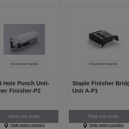
Vizualizare rapidă
Vizualizare rapidă
4 Hole Punch Unit-
Staple Finisher Brid
ner Finisher-P2
Unit A-P1
Aflați mai multe
Aflați mai multe
Unde puteți cumpăra
Unde puteți cumpăra