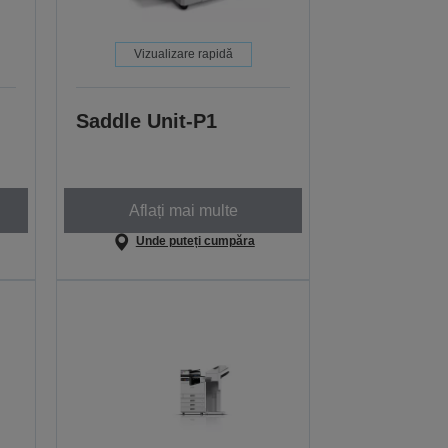
Vizualizare rapidă
Saddle Unit-P1
Aflați mai multe
Unde puteți cumpăra