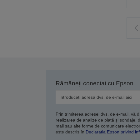
M
l
p
a
Rămâneți conectat cu Epson
Prin trimiterea adresei dvs. de e-mail, vă 
realizarea de analize de piață și sondaje, 
mail sau alte forme de comunicare electroni
este descris în
Declarația Epson privind inf