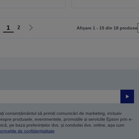
1
2
Afișare 1 - 15 din 18 produse
ergi
Mergi
a
la
agina
pagina
nterioară
următoare
Trimite
dați consimțământul să primiți comunicări de marketing, inclusiv
despre produsele, evenimentele, promoțiile și serviciile Epson prin e-
că, pe baza preferințelor dvs. și conduitei dvs. online, așa cum
ormațiile de confidențialitate