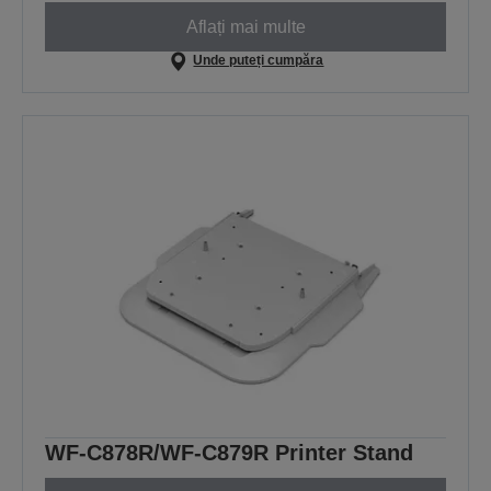
Aflați mai multe
Unde puteți cumpăra
WF-C878R/WF-C879R Printer Stand