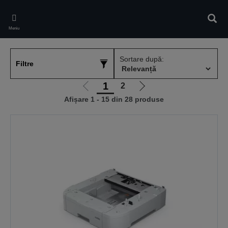
Skip
to
Căuta
main
Meniu
content
Sortare după:
Filtre
1
2
Mergi
Mergi
Afișare 1 - 15 din 28 produse
la
la
pagina
pagina
anterioară
următoare