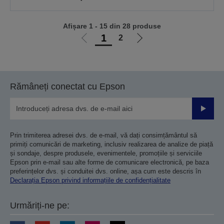
Afișare 1 - 15 din 28 produse
1
2
Mergi
Mergi
la
la
pagina
pagina
anterioară
următoare
Rămâneți conectat cu Epson
Trimiteț
Prin trimiterea adresei dvs. de e-mail, vă dați consimțământul să
primiți comunicări de marketing, inclusiv realizarea de analize de piață
și sondaje, despre produsele, evenimentele, promoțiile și serviciile
Epson prin e-mail sau alte forme de comunicare electronică, pe baza
preferințelor dvs. și conduitei dvs. online, așa cum este descris în
Declarația Epson privind informațiile de confidențialitate
Urmăriți-ne pe: