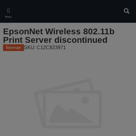
Skip
to
Căuta
main
Meniu
content
EpsonNet Wireless 802.11b
Print Server discontinued
SKU: C12C823971
Întrerupt