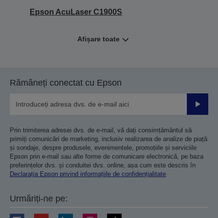
Epson AcuLaser C1900S
Afișare toate
Rămâneți conectat cu Epson
Trimiteț
Prin trimiterea adresei dvs. de e-mail, vă dați consimțământul să
primiți comunicări de marketing, inclusiv realizarea de analize de piață
și sondaje, despre produsele, evenimentele, promoțiile și serviciile
Epson prin e-mail sau alte forme de comunicare electronică, pe baza
preferințelor dvs. și conduitei dvs. online, așa cum este descris în
Declarația Epson privind informațiile de confidențialitate
Urmăriți-ne pe: