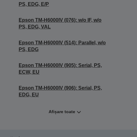
PS, EDG, E/P
Epson TM-H6000IV (076): w/o IF, w/o
PS, EDG, VAL
Epson TM-H6000IV (514): Parallel, w/o
PS, EDG
Epson TM-H6000IV (905): Serial, PS,
ECW, EU
Epson TM-H6000IV (906): Serial, PS,
EDG, EU
Afișare toate