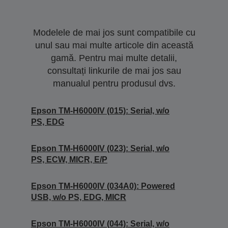
Modelele de mai jos sunt compatibile cu
unul sau mai multe articole din această
gamă. Pentru mai multe detalii,
consultați linkurile de mai jos sau
manualul pentru produsul dvs.
Epson TM-H6000IV (015): Serial, w/o
PS, EDG
Epson TM-H6000IV (023): Serial, w/o
PS, ECW, MICR, E/P
Epson TM-H6000IV (034A0): Powered
USB, w/o PS, EDG, MICR
Epson TM-H6000IV (044): Serial, w/o