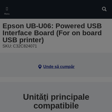
Skip
to
Căuta
main
Meniu
content
Epson UB-U06: Powered USB
Interface Board (For on board
USB printer)
SKU: C32C824071
Unde să cumpăr
Unități principale
compatibile