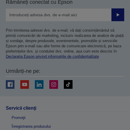
Rămâneți conectat cu Epson
Trimiteț
Prin trimiterea adresei dvs. de e-mail, vă dați consimțământul să
primiți comunicări de marketing, inclusiv realizarea de analize de piață
și sondaje, despre produsele, evenimentele, promoțiile și serviciile
Epson prin e-mail sau alte forme de comunicare electronică, pe baza
preferințelor dvs. și conduitei dvs. online, așa cum este descris în
Declarația Epson privind informațiile de confidențialitate
Urmăriți-ne pe:
Servicii clienţi
Promoţii
Înregistrarea produsului