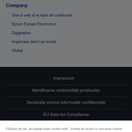
Company
Site-ul web al echipei de conducere
Epson Europe Electronics
Digigraphie
Imprimare direct pe textile
Global
Impressum
Identificarea conformității produselor
Declarație privind informațiile confidențiale
EU Data Act Compliance
Contactaţi-ne în legătură cu datele dumneavoastră
Făcând clic pe „Acceptați toate cookie-urile”, sunteți de acord cu stocarea cookie-