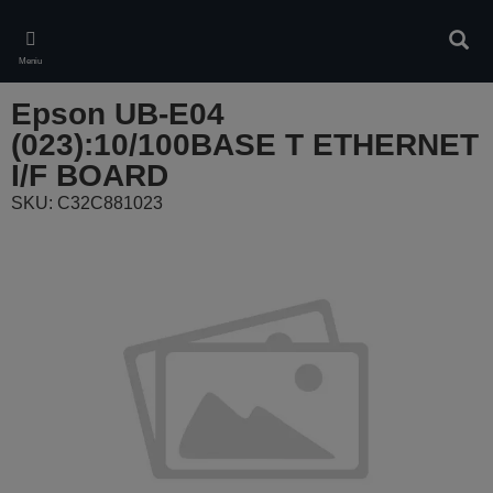
Skip
to
Căuta
main
Meniu
content
Epson UB-E04
(023):10/100BASE T ETHERNET
I/F BOARD
SKU: C32C881023