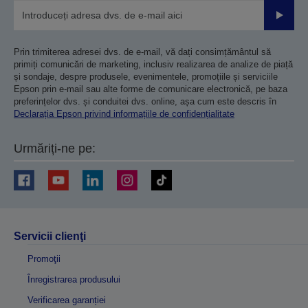
Trimiteț
Prin trimiterea adresei dvs. de e-mail, vă dați consimțământul să
primiți comunicări de marketing, inclusiv realizarea de analize de piață
și sondaje, despre produsele, evenimentele, promoțiile și serviciile
Epson prin e-mail sau alte forme de comunicare electronică, pe baza
preferințelor dvs. și conduitei dvs. online, așa cum este descris în
Declarația Epson privind informațiile de confidențialitate
Urmăriți-ne pe:
Servicii clienţi
Promoţii
Înregistrarea produsului
Verificarea garanției