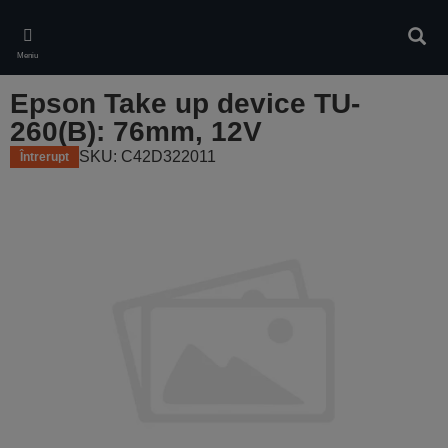
Skip
to
Căuta
main
Meniu
content
Epson Take up device TU-
260(B): 76mm, 12V
SKU: C42D322011
Întrerupt