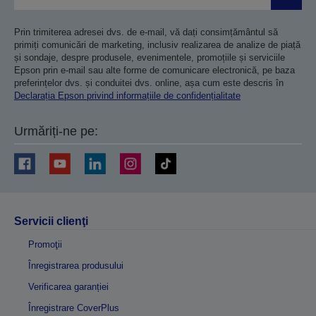
Trimiteț
Prin trimiterea adresei dvs. de e-mail, vă dați consimțământul să
primiți comunicări de marketing, inclusiv realizarea de analize de piață
și sondaje, despre produsele, evenimentele, promoțiile și serviciile
Epson prin e-mail sau alte forme de comunicare electronică, pe baza
preferințelor dvs. și conduitei dvs. online, așa cum este descris în
Declarația Epson privind informațiile de confidențialitate
Urmăriți-ne pe:
Servicii clienţi
Promoţii
Înregistrarea produsului
Verificarea garanției
Înregistrare CoverPlus