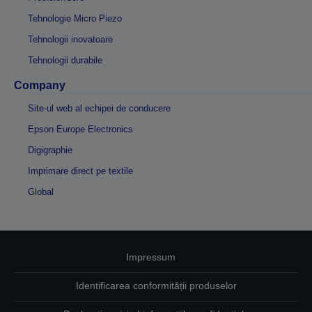
Tehnologie Micro Piezo
Tehnologii inovatoare
Tehnologii durabile
Company
Site-ul web al echipei de conducere
Epson Europe Electronics
Digigraphie
Imprimare direct pe textile
Global
Impressum
Identificarea conformității produselor