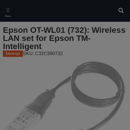
Skip
to
Căuta
main
Meniu
content
Epson OT-WL01 (732): Wireless
LAN set for Epson TM-
Intelligent
SKU: C32C890732
Întrerupt