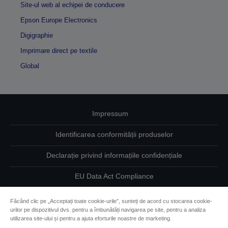
Site-ul web al echipei de conducere
Epson Europe Electronics
Digigraphie
Imprimare direct pe textile
Global
Impressum
Identificarea conformității produselor
Declarație privind informațiile confidențiale
EU Data Act Compliance
Contactaţi-ne în legătură cu datele dumneavoastră
Făcând clic pe „Acceptați toate cookie-urile”, sunteți de acord cu stocarea cookie-
urilor pe dispozitivul dvs. pentru a îmbunătăți navigarea pe site, pentru a analiza
Informaţii despre modulele cookie
utilizarea site-ului și pentru a ajuta eforturile noastre de marketing.