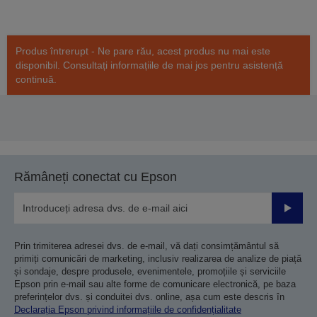
Produs întrerupt - Ne pare rău, acest produs nu mai este
disponibil. Consultați informațiile de mai jos pentru asistență
continuă.
Rămâneți conectat cu Epson
Trimiteț
Prin trimiterea adresei dvs. de e-mail, vă dați consimțământul să
primiți comunicări de marketing, inclusiv realizarea de analize de piață
și sondaje, despre produsele, evenimentele, promoțiile și serviciile
Epson prin e-mail sau alte forme de comunicare electronică, pe baza
preferințelor dvs. și conduitei dvs. online, așa cum este descris în
Declarația Epson privind informațiile de confidențialitate