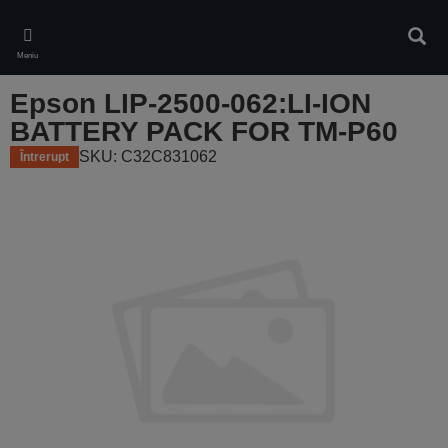
Skip
to
Căuta
main
Meniu
content
Epson LIP-2500-062:LI-ION
BATTERY PACK FOR TM-P60
SKU: C32C831062
Întrerupt