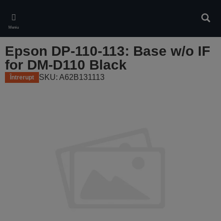
Skip
to
Căuta
main
Meniu
content
Epson DP-110-113: Base w/o IF
for DM-D110 Black
SKU: A62B131113
Întrerupt