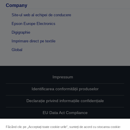
Company
Site-ul web al echipei de conducere
Epson Europe Electronics
Digigraphie
Imprimare direct pe textile
Global
Impressum
Identificarea conformității produselor
Declarație privind informațiile confidențiale
EU Data Act Compliance
Contactaţi-ne în legătură cu datele dumneavoastră
Făcând clic pe „Acceptați toate cookie-urile”, sunteți de acord cu stocarea cookie-