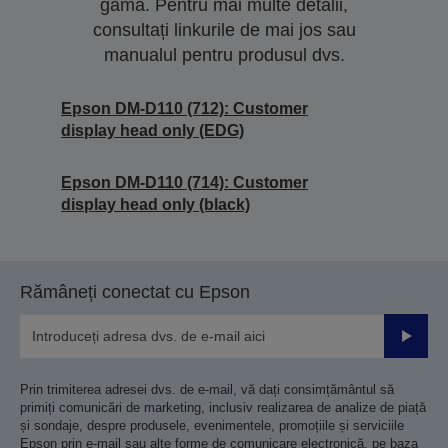
gamă. Pentru mai multe detalii,
consultați linkurile de mai jos sau
manualul pentru produsul dvs.
Epson DM-D110 (712): Customer
display head only (EDG)
Epson DM-D110 (714): Customer
display head only (black)
Rămâneți conectat cu Epson
Trimiteț
Prin trimiterea adresei dvs. de e-mail, vă dați consimțământul să
primiți comunicări de marketing, inclusiv realizarea de analize de piață
și sondaje, despre produsele, evenimentele, promoțiile și serviciile
Epson prin e-mail sau alte forme de comunicare electronică, pe baza