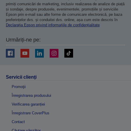
primiți comunicări de marketing, inclusiv realizarea de analize de piață
și sondaje, despre produsele, evenimentele, promoțiile și serviciile
Epson prin e-mail sau alte forme de comunicare electronică, pe baza
preferințelor dvs. și conduitei dvs. online, așa cum este descris în
Declarația Epson privind informațiile de confidențialitate
Urmăriți-ne pe:
Servicii clienţi
Promoţii
Înregistrarea produsului
Verificarea garanției
Înregistrare CoverPlus
Contact
Căutare vânzător