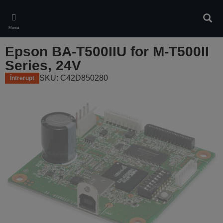
Skip
to
Căuta
main
Meniu
content
Epson BA-T500IIU for M-T500II
Series, 24V
SKU: C42D850280
Întrerupt