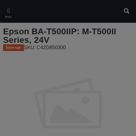
Skip
to
Căuta
main
Meniu
content
Epson BA-T500IIP: M-T500II
Series, 24V
SKU: C42D850300
Întrerupt