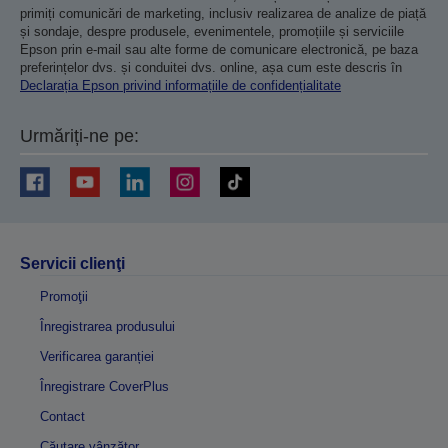
primiți comunicări de marketing, inclusiv realizarea de analize de piață
și sondaje, despre produsele, evenimentele, promoțiile și serviciile
Epson prin e-mail sau alte forme de comunicare electronică, pe baza
preferințelor dvs. și conduitei dvs. online, așa cum este descris în
Declarația Epson privind informațiile de confidențialitate
Urmăriți-ne pe:
Servicii clienţi
Promoţii
Înregistrarea produsului
Verificarea garanției
Înregistrare CoverPlus
Contact
Căutare vânzător