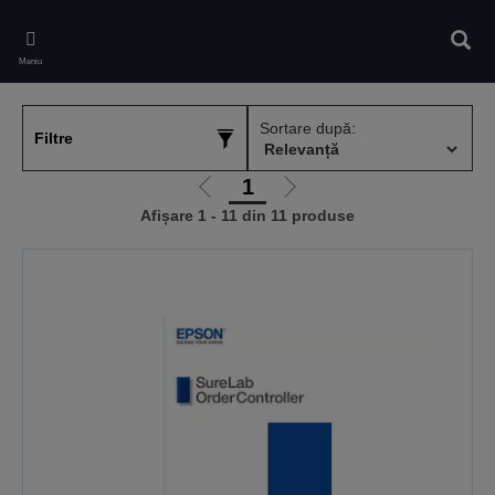
Skip
to
Căuta
main
Meniu
content
Sortare după:
Filtre
1
Mergi
Mergi
Afișare 1 - 11 din 11 produse
la
la
pagina
pagina
anterioară
următoare