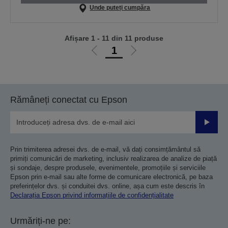
Unde puteți cumpăra
Afișare 1 - 11 din 11 produse
1
Mergi
Mergi
la
la
pagina
pagina
anterioară
următoare
Rămâneți conectat cu Epson
Trimiteț
Prin trimiterea adresei dvs. de e-mail, vă dați consimțământul să
primiți comunicări de marketing, inclusiv realizarea de analize de piață
și sondaje, despre produsele, evenimentele, promoțiile și serviciile
Epson prin e-mail sau alte forme de comunicare electronică, pe baza
preferințelor dvs. și conduitei dvs. online, așa cum este descris în
Declarația Epson privind informațiile de confidențialitate
Urmăriți-ne pe: