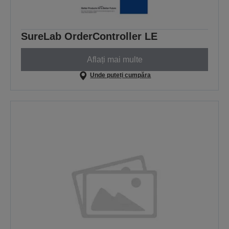
SureLab OrderController LE
Aflați mai multe
Unde puteți cumpăra