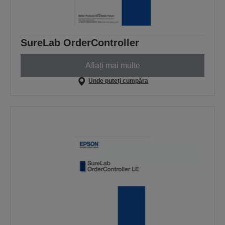
SureLab OrderController
Aflați mai multe
Unde puteți cumpăra