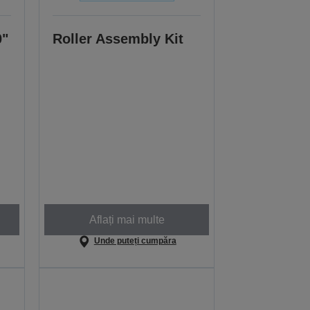
0"
Roller Assembly Kit
Aflați mai multe
Unde puteți cumpăra