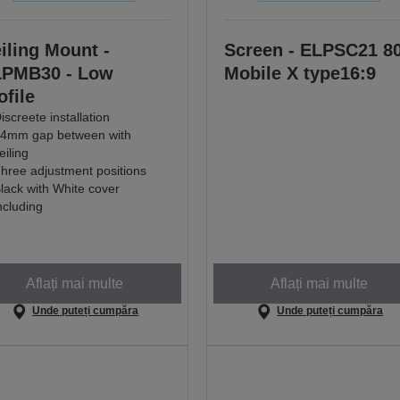
iling Mount -
Screen - ELPSC21 8
PMB30 - Low
Mobile X type16:9
ofile
iscreete installation
4mm gap between with
eiling
hree adjustment positions
lack with White cover
ncluding
Aflați mai multe
Aflați mai multe
Unde puteți cumpăra
Unde puteți cumpăra