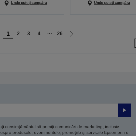
Unde puteți cumpăra
Unde puteți cumpăra
1
2
3
4
⋯
26
ergi
Mergi
a
la
agina
pagina
nterioară
următoare
Trimite
dați consimțământul să primiți comunicări de marketing, inclusiv
despre produsele, evenimentele, promoțiile și serviciile Epson prin e-