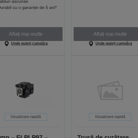
abluri ascunse
urabil cu o garanție de 5 ani*
Aflați mai multe
Aflați mai multe
Unde puteți cumpăra
Unde puteți cumpăra
Vizualizare rapidă
Vizualizare rapidă
mp – ELPLP97 –
Trusă de curățare