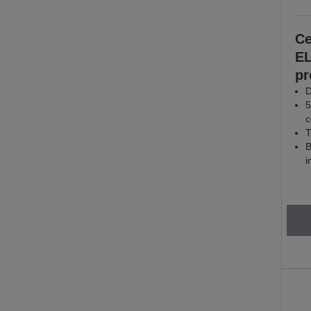
Ce
EL
pr
D
5
c
T
B
i