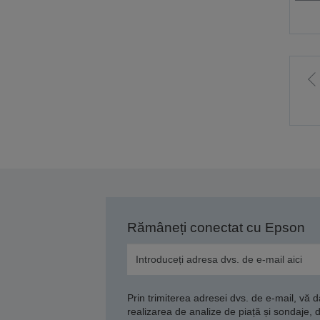
M
l
p
a
Rămâneți conectat cu Epson
Prin trimiterea adresei dvs. de e-mail, vă 
realizarea de analize de piață și sondaje, 