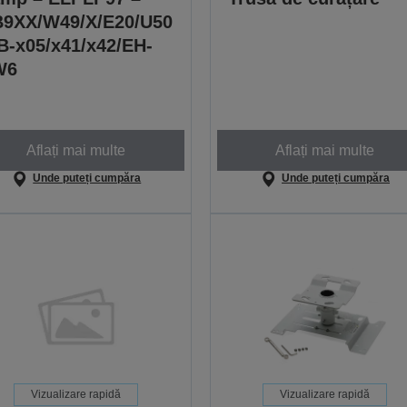
9XX/W49/X/E20/U50
B-x05/x41/x42/EH-
W6
Aflați mai multe
Aflați mai multe
Unde puteți cumpăra
Unde puteți cumpăra
Vizualizare rapidă
Vizualizare rapidă