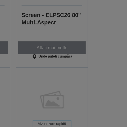
Screen - ELPSC26 80"
Multi-Aspect
Aflați mai multe
Unde puteți cumpăra
Vizualizare rapidă