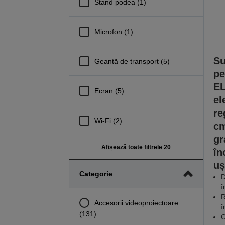
Stand podea (1)
Microfon (1)
Su
Geantă de transport (5)
pe
EL
Ecran (5)
el
re
Wi-Fi (2)
cm
gr
Afișează toate filtrele 20
în
uș
Categorie
D
î
R
Accesorii videoproiectoare
î
(131)
C