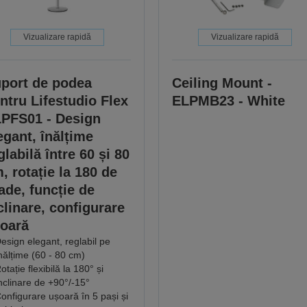
Vizualizare rapidă
Vizualizare rapidă
port de podea
Ceiling Mount -
ntru Lifestudio Flex
ELPMB23 - White
PFS01 - Design
egant, înălțime
glabilă între 60 și 80
, rotație la 180 de
ade, funcție de
clinare, configurare
oară
esign elegant, reglabil pe
nălțime (60 - 80 cm)
otație flexibilă la 180° și
nclinare de +90°/-15°
onfigurare ușoară în 5 pași și