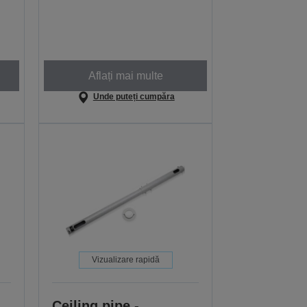
Aflați mai multe
Unde puteți cumpăra
Vizualizare rapidă
Ceiling pipe -