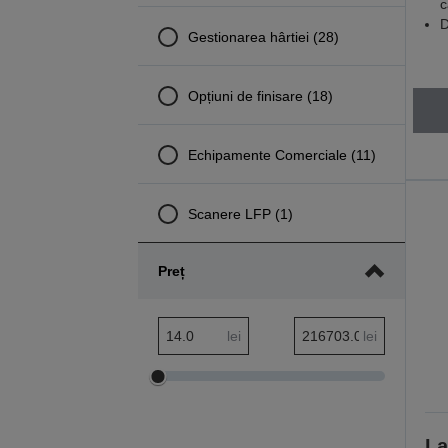
c
D
Gestionarea hârtiei (28)
Opțiuni de finisare (18)
Echipamente Comerciale (11)
Scanere LFP (1)
Preț
Interval minim Preț
Interval maxim Preț
lei
lei
Ajustare
Ajustare
interval
interval
minim
maxim
La