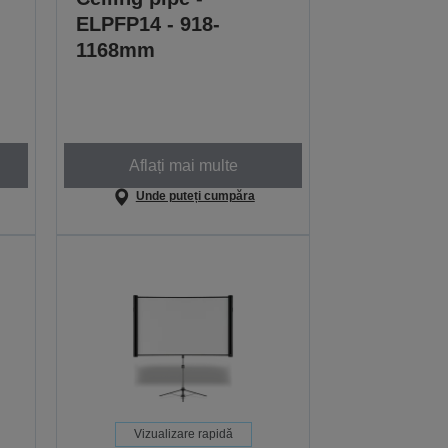
ELPFP14 - 918-
1168mm
Aflați mai multe
Unde puteți cumpăra
Vizualizare rapidă