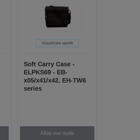
Vizualizare rapidă
Soft Carry Case -
ELPKS69 - EB-
x05/x41/x42, EH-TW6
series
Aflați mai multe