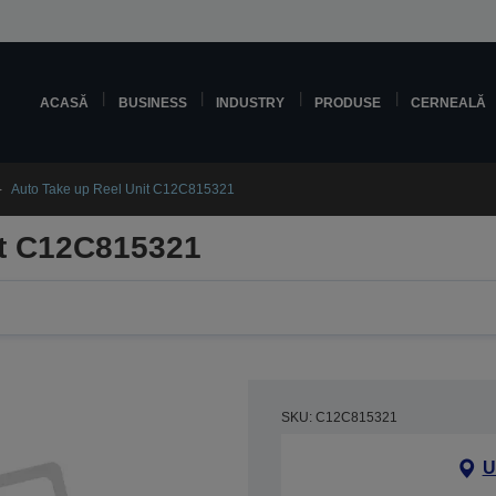
ACASĂ
BUSINESS
INDUSTRY
PRODUSE
CERNEALĂ
Auto Take up Reel Unit C12C815321
it C12C815321
SKU: C12C815321
U