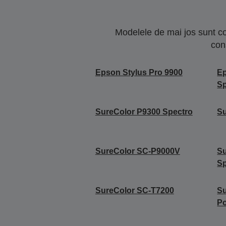
Modelele de mai jos sunt co
con
Epson Stylus Pro 9900
Ep
Sp
SureColor P9300 Spectro
S
SureColor SC-P9000V
Su
Sp
SureColor SC-T7200
Su
Po