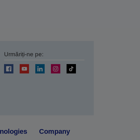
Urmăriți-ne pe:
ți
nologies
Company