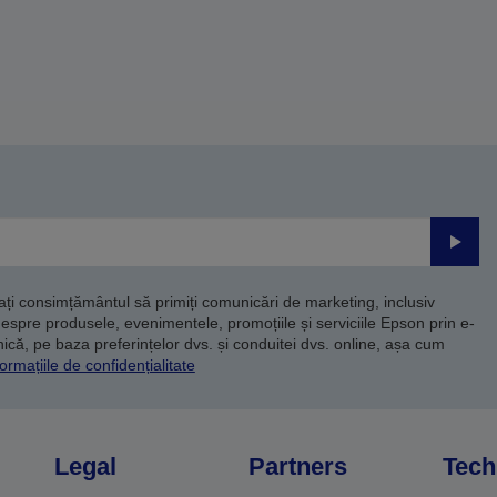
Trimite
dați consimțământul să primiți comunicări de marketing, inclusiv
despre produsele, evenimentele, promoțiile și serviciile Epson prin e-
că, pe baza preferințelor dvs. și conduitei dvs. online, așa cum
ormațiile de confidențialitate
Legal
Partners
Tech