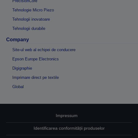
PrecisionCore
Tehnologie Micro Piezo
Tehnologii inovatoare
Tehnologii durabile
Company
Site-ul web al echipei de conducere
Epson Europe Electronics
Digigraphie
Imprimare direct pe textile
Global
Impressum
Identificarea conformității produselor