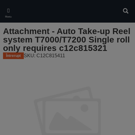
Skip
to
Căuta
main
Meniu
content
Attachment - Auto Take-up Reel
system T7000/T7200 Single roll
only requires c12c815321
SKU: C12C815411
Întrerupt