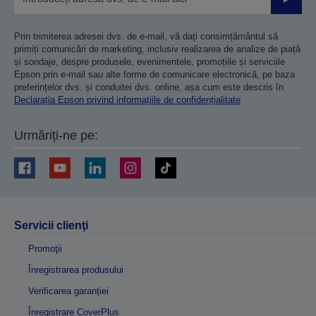
Trimiteț
Prin trimiterea adresei dvs. de e-mail, vă dați consimțământul să
primiți comunicări de marketing, inclusiv realizarea de analize de piață
și sondaje, despre produsele, evenimentele, promoțiile și serviciile
Epson prin e-mail sau alte forme de comunicare electronică, pe baza
preferințelor dvs. și conduitei dvs. online, așa cum este descris în
Declarația Epson privind informațiile de confidențialitate
Urmăriți-ne pe:
Servicii clienţi
Promoţii
Înregistrarea produsului
Verificarea garanției
Înregistrare CoverPlus