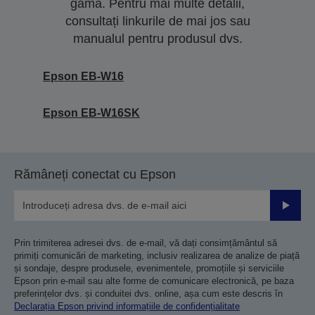
gamă. Pentru mai multe detalii,
consultați linkurile de mai jos sau
manualul pentru produsul dvs.
Epson EB-W16
Epson EB-W16SK
Rămâneți conectat cu Epson
Trimiteț
Prin trimiterea adresei dvs. de e-mail, vă dați consimțământul să
primiți comunicări de marketing, inclusiv realizarea de analize de piață
și sondaje, despre produsele, evenimentele, promoțiile și serviciile
Epson prin e-mail sau alte forme de comunicare electronică, pe baza
preferințelor dvs. și conduitei dvs. online, așa cum este descris în
Declarația Epson privind informațiile de confidențialitate