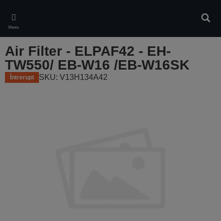
Skip
to
Căuta
main
Meniu
content
Air Filter - ELPAF42 - EH-
TW550/ EB-W16 /EB-W16SK
SKU: V13H134A42
Întrerupt