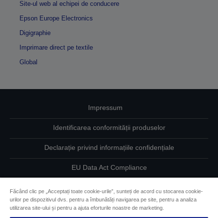
Site-ul web al echipei de conducere
Epson Europe Electronics
Digigraphie
Imprimare direct pe textile
Global
Impressum
Identificarea conformității produselor
Declarație privind informațiile confidențiale
EU Data Act Compliance
Contactaţi-ne în legătură cu datele dumneavoastră
Făcând clic pe „Acceptați toate cookie-urile”, sunteți de acord cu stocarea cookie-
urilor pe dispozitivul dvs. pentru a îmbunătăți navigarea pe site, pentru a analiza
Informaţii despre modulele cookie
utilizarea site-ului și pentru a ajuta eforturile noastre de marketing.