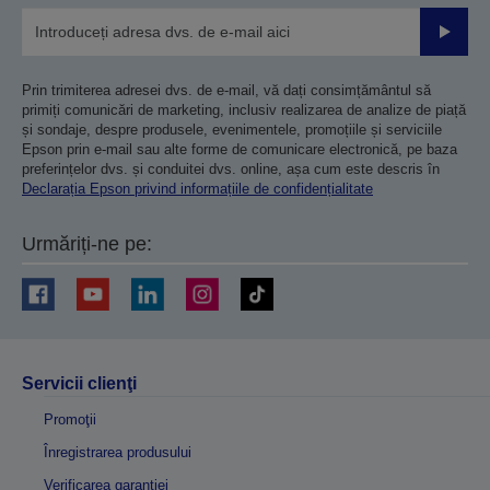
Trimiteț
Prin trimiterea adresei dvs. de e-mail, vă dați consimțământul să
primiți comunicări de marketing, inclusiv realizarea de analize de piață
și sondaje, despre produsele, evenimentele, promoțiile și serviciile
Epson prin e-mail sau alte forme de comunicare electronică, pe baza
preferințelor dvs. și conduitei dvs. online, așa cum este descris în
Declarația Epson privind informațiile de confidențialitate
Urmăriți-ne pe:
Servicii clienţi
Promoţii
Înregistrarea produsului
Verificarea garanției