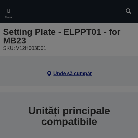
Skip
to
Căuta
main
Meniu
content
Setting Plate - ELPPT01 - for
MB23
SKU: V12H003D01
Unde să cumpăr
Unități principale
compatibile