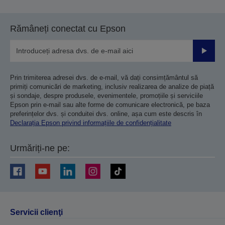
Rămâneți conectat cu Epson
Trimiteț
Prin trimiterea adresei dvs. de e-mail, vă dați consimțământul să
primiți comunicări de marketing, inclusiv realizarea de analize de piață
și sondaje, despre produsele, evenimentele, promoțiile și serviciile
Epson prin e-mail sau alte forme de comunicare electronică, pe baza
preferințelor dvs. și conduitei dvs. online, așa cum este descris în
Declarația Epson privind informațiile de confidențialitate
Urmăriți-ne pe:
Servicii clienţi