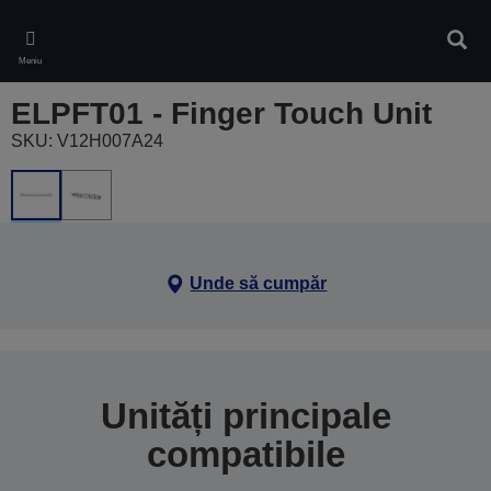
Skip
to
Căuta
main
Meniu
content
ELPFT01 - Finger Touch Unit
SKU: V12H007A24
Unde să cumpăr
Unități principale
compatibile