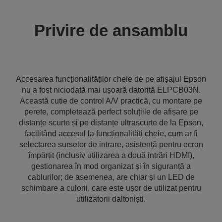
Privire de ansamblu
Accesarea funcționalităților cheie de pe afișajul Epson
nu a fost niciodată mai ușoară datorită ELPCB03N.
Această cutie de control A/V practică, cu montare pe
perete, completează perfect soluțiile de afișare pe
distanțe scurte și pe distanțe ultrascurte de la Epson,
facilitând accesul la funcționalități cheie, cum ar fi
selectarea surselor de intrare, asistență pentru ecran
împărțit (inclusiv utilizarea a două intrări HDMI),
gestionarea în mod organizat și în siguranță a
cablurilor; de asemenea, are chiar și un LED de
schimbare a culorii, care este ușor de utilizat pentru
utilizatorii daltoniști.