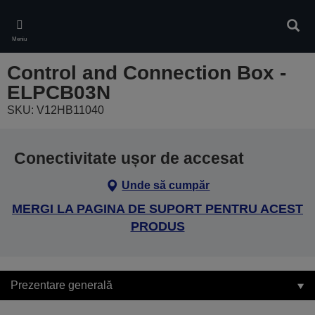
Skip
to
Căuta
main
Meniu
content
Control and Connection Box -
ELPCB03N
SKU: V12HB11040
Conectivitate ușor de accesat
Unde să cumpăr
MERGI LA PAGINA DE SUPORT PENTRU ACEST
PRODUS
Prezentare generală