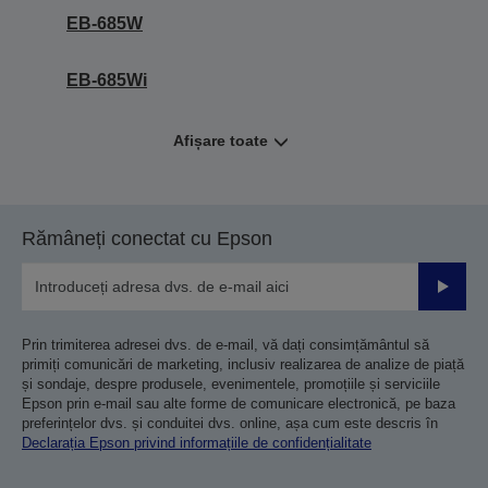
EB-685W
EB-685Wi
Afișare toate
Rămâneți conectat cu Epson
Trimiteț
Prin trimiterea adresei dvs. de e-mail, vă dați consimțământul să
primiți comunicări de marketing, inclusiv realizarea de analize de piață
și sondaje, despre produsele, evenimentele, promoțiile și serviciile
Epson prin e-mail sau alte forme de comunicare electronică, pe baza
preferințelor dvs. și conduitei dvs. online, așa cum este descris în
Declarația Epson privind informațiile de confidențialitate