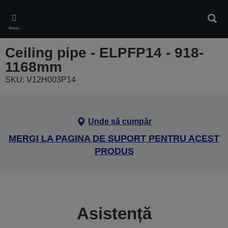
Skip
to
Căuta
main
Meniu
content
Ceiling pipe - ELPFP14 - 918-
1168mm
SKU: V12H003P14
Unde să cumpăr
MERGI LA PAGINA DE SUPORT PENTRU ACEST
PRODUS
Asistență