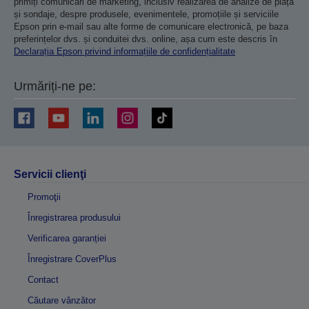
primiți comunicări de marketing, inclusiv realizarea de analize de piață
și sondaje, despre produsele, evenimentele, promoțiile și serviciile
Epson prin e-mail sau alte forme de comunicare electronică, pe baza
preferințelor dvs. și conduitei dvs. online, așa cum este descris în
Declarația Epson privind informațiile de confidențialitate
Urmăriți-ne pe:
Servicii clienţi
Promoţii
Înregistrarea produsului
Verificarea garanției
Înregistrare CoverPlus
Contact
Căutare vânzător