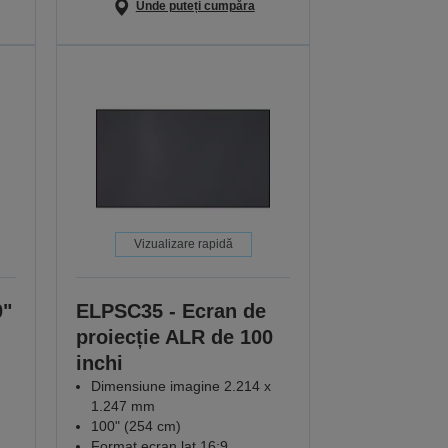
Unde puteți cumpăra
Vizualizare rapidă
0"
ELPSC35 - Ecran de
proiecție ALR de 100
inchi
Dimensiune imagine 2.214 x
1.247 mm
100" (254 cm)
Format ecran lat 16:9