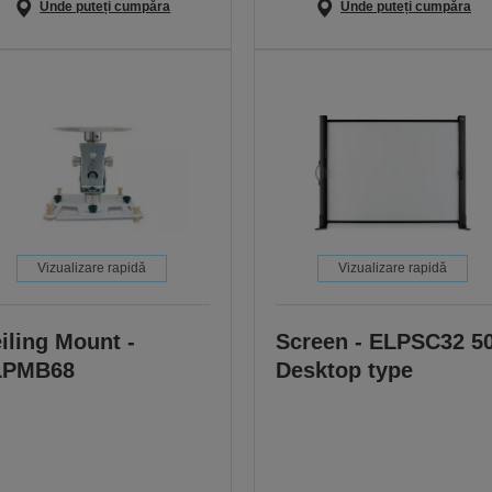
Unde puteți cumpăra
Unde puteți cumpăra
Vizualizare rapidă
Vizualizare rapidă
iling Mount -
Screen - ELPSC32 5
LPMB68
Desktop type