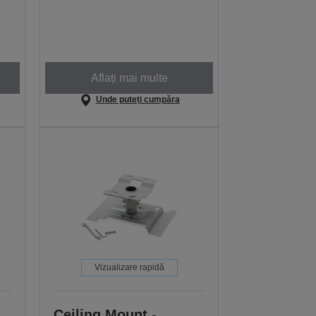
Aflați mai multe
Unde puteți cumpăra
Vizualizare rapidă
Ceiling Mount -