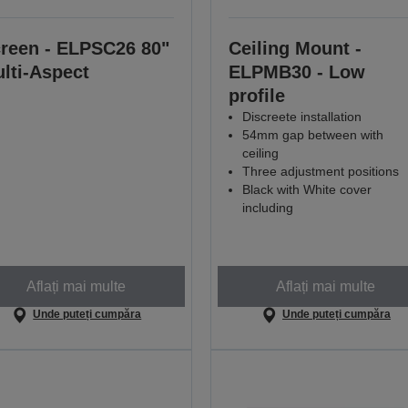
reen - ELPSC26 80"
Ceiling Mount -
lti-Aspect
ELPMB30 - Low
profile
Discreete installation
54mm gap between with
ceiling
Three adjustment positions
Black with White cover
including
Aflați mai multe
Aflați mai multe
Unde puteți cumpăra
Unde puteți cumpăra