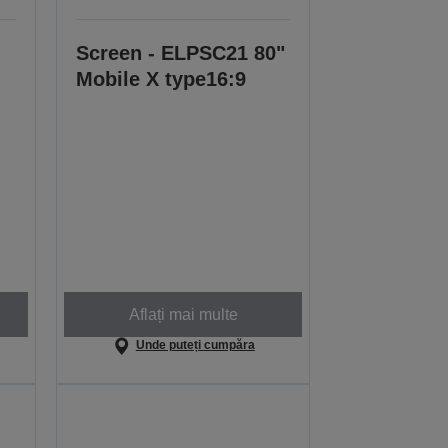
Screen - ELPSC21 80"
Mobile X type16:9
Aflați mai multe
Unde puteți cumpăra