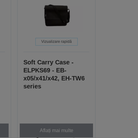
Vizualizare rapidă
Soft Carry Case -
ELPKS69 - EB-
x05/x41/x42, EH-TW6
series
Aflați mai multe