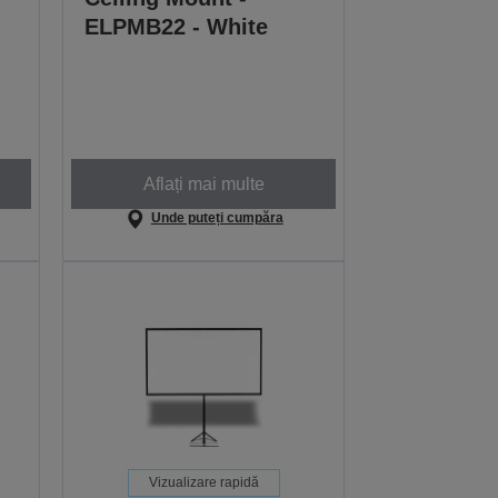
ELPMB22 - White
Aflați mai multe
Unde puteți cumpăra
Vizualizare rapidă