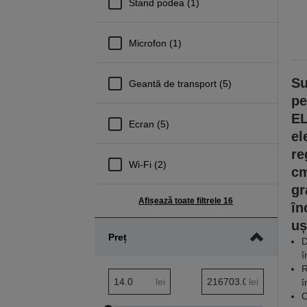
Stand podea (1)
Microfon (1)
Su
Geantă de transport (5)
pe
EL
Ecran (5)
el
re
Wi-Fi (2)
cm
gr
Afișează toate filtrele 16
în
uș
Preț
D
î
R
Interval minim Preț
Interval maxim Preț
lei
lei
î
C