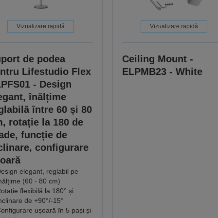
Vizualizare rapidă
Vizualizare rapidă
port de podea
Ceiling Mount -
ntru Lifestudio Flex
ELPMB23 - White
PFS01 - Design
egant, înălțime
glabilă între 60 și 80
, rotație la 180 de
ade, funcție de
clinare, configurare
oară
esign elegant, reglabil pe
nălțime (60 - 80 cm)
otație flexibilă la 180° și
nclinare de +90°/-15°
onfigurare ușoară în 5 pași și