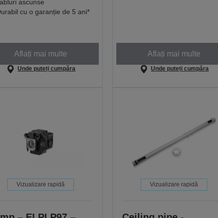
abluri ascunse
urabil cu o garanție de 5 ani*
Aflați mai multe
Aflați mai multe
Unde puteți cumpăra
Unde puteți cumpăra
Vizualizare rapidă
Vizualizare rapidă
mp – ELPLP97 –
Ceiling pipe -