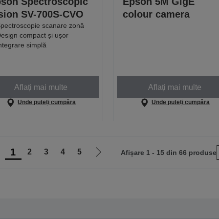
son Spectroscopic
Epson 5M GigE
sion SV-700S-CVO
colour camera
pectroscopie scanare zonă
esign compact și ușor
ntegrare simplă
Aflați mai multe
Aflați mai multe
Unde puteți cumpăra
Unde puteți cumpăra
1
2
3
4
5
Afișare 1 - 15 din 66 produse
ergi
Mergi
a
la
agina
pagina
nterioară
următoare