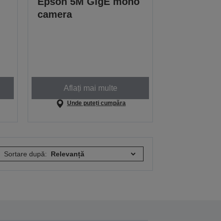
Epson 5M GigE mono
camera
Aflați mai multe
Unde puteți cumpăra
Sortare după: