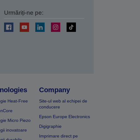
Urmăriți-ne pe:
ți
nologies
Company
gie Heat-Free
Site-ul web al echipei de
conducere
onCore
Epson Europe Electronics
gie Micro Piezo
Digigraphie
gii inovatoare
Imprimare direct pe
gii durabile