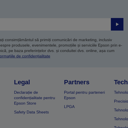
Trimite
dați consimțământul să primiți comunicări de marketing, inclusiv
despre produsele, evenimentele, promoțiile și serviciile Epson prin e-
că, pe baza preferințelor dvs. și conduitei dvs. online, așa cum
ormațiile de confidențialitate
Legal
Partners
Tech
Declarație de
Portal pentru parteneri
Tehnolo
confidențialitate pentru
Epson
Precisi
Epson Store
LPGA
Tehnolo
Safety Data Sheets
Tehnolo
Tehnolo