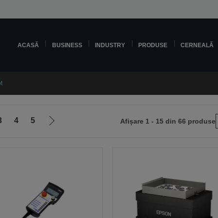
ACASĂ
BUSINESS
INDUSTRY
PRODUSE
CERNEALĂ
t
3
4
5
Afișare 1 - 15 din 66 produse
Mergi
la
pagina
următoare