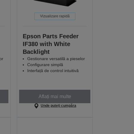
Vizualizare rapidă
Epson Parts Feeder
IF380 with White
Backlight
or
Gestionare versatilă a pieselor
Configurare simplă
Interfață de control intuitivă
Aflați mai multe
Unde puteți cumpăra