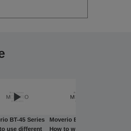
e
rio BT-45 Series
Moverio BT-45 Series
Mover
o use different
How to wear with hard
How to