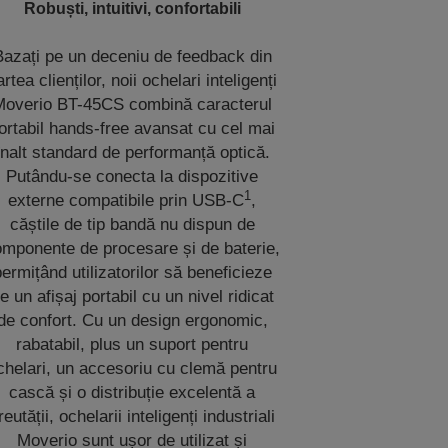
Robuști, intuitivi, confortabili
Bazați pe un deceniu de feedback din
artea clienților, noii ochelari inteligenți
Moverio BT-45CS combină caracterul
ortabil hands-free avansat cu cel mai
înalt standard de performanță optică.
Putându-se conecta la dispozitive
1
externe compatibile prin USB-C
,
căștile de tip bandă nu dispun de
mponente de procesare și de baterie,
ermițând utilizatorilor să beneficieze
e un afișaj portabil cu un nivel ridicat
de confort. Cu un design ergonomic,
rabatabil, plus un suport pentru
chelari, un accesoriu cu clemă pentru
cască și o distribuție excelentă a
reutății, ochelarii inteligenți industriali
Moverio sunt ușor de utilizat și