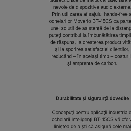
bidirecționale de înaltă calitate, fără a
nevoie de dispozitive audio externe
Prin utilizarea afișajului hands-free a
ochelarilor Moverio BT-45CS ca parte
unei soluții de asistență de la distanț
puteți contribui la îmbunătățirea timpi
de răspuns, la creșterea productivităț
și la sporirea satisfacției clienților,
reducând – în același timp – costuri
și amprenta de carbon.
Durabilitate și siguranță dovedite
Concepuți pentru aplicații industriale
ochelarii inteligenți BT-45CS vă ofer
liniștea de a ști că asigură cele mai