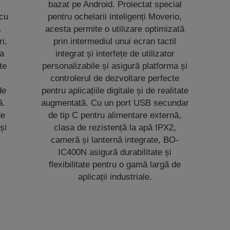
bazat pe Android. Proiectat special
 cu
pentru ochelarii inteligenți Moverio,
a
acesta permite o utilizare optimizată
ri,
prin intermediul unui ecran tactil
ea
integrat și interfețe de utilizator
te
personalizabile și asigură platforma și
controlerul de dezvoltare perfecte
de
pentru aplicațiile digitale și de realitate
ă.
augmentată. Cu un port USB secundar
de
de tip C pentru alimentare externă,
și
clasa de rezistență la apă IPX2,
cameră și lanternă integrate, BO-
IC400N asigură durabilitate și
flexibilitate pentru o gamă largă de
aplicații industriale.