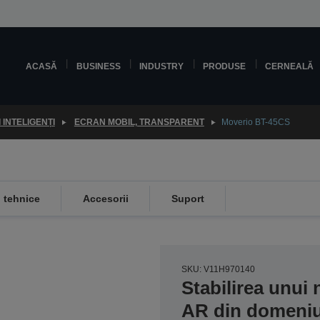
ACASĂ
BUSINESS
INDUSTRY
PRODUSE
CERNEALĂ
 INTELIGENȚI
ECRAN MOBIL, TRANSPARENT
Moverio BT-45CS
i tehnice
Accesorii
Suport
SKU: V11H970140
Stabilirea unui
AR din domeniul