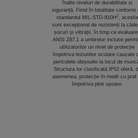
înalte niveluri de durabilitate și
siguranță. Fiind în totalitate conformi
2
standardul MIL-STD-810H
, acești
sunt excepțional de rezistenți la căde
șocuri și vibrații, în timp ce evaluar
ANSI Z87.1 a umbrelor incluse permi
utilizatorilor un nivel de protecție
împotriva leziunilor oculare cauzate 
pericolele obișnuite la locul de munc
Structura lor clasificată IP52 oferă, 
asemenea, protecție în medii cu praf 
împotriva ploii ușoare.