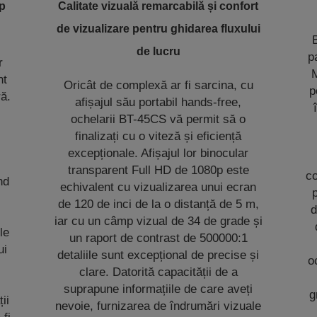
mp
Calitate vizuală remarcabilă și confort
de vizualizare pentru ghidarea fluxului
de lucru
p
r
nt
Oricât de complexă ar fi sarcina, cu
p
ră.
afișajul său portabil hands-free,
ochelarii BT-45CS vă permit să o
finalizați cu o viteză și eficiență
excepționale. Afișajul lor binocular
transparent Full HD de 1080p este
co
nd
echivalent cu vizualizarea unui ecran
p
de 120 de inci de la o distanță de 5 m,
d
iar cu un câmp vizual de 34 de grade și
le
un raport de contrast de 500000:1
ui
detaliile sunt excepțional de precise și
o
clare. Datorită capacității de a
suprapune informațiile de care aveți
g
ii
nevoie, furnizarea de îndrumări vizuale