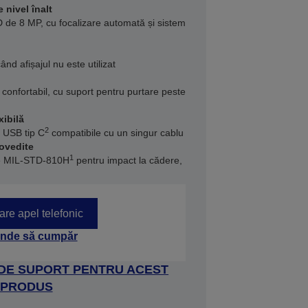
 nivel înalt
 de 8 MP, cu focalizare automată și sistem
ând afișajul nu este utilizat
 confortabil, cu suport pentru purtare peste
xibilă
2
e USB tip C
compatibile cu un singur cablu
dovedite
1
le MIL-STD-810H
pentru impact la cădere,
tare apel telefonic
nde să cumpăr
 DE SUPORT PENTRU ACEST
PRODUS