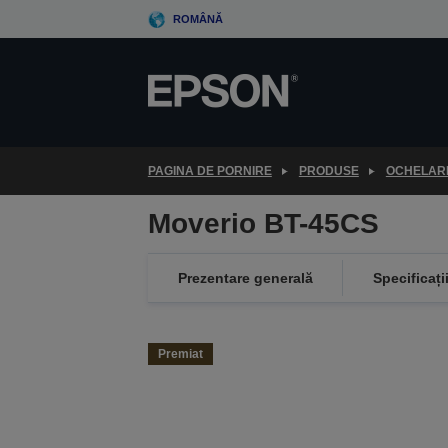
Skip
ROMÂNĂ
to
main
content
PAGINA DE PORNIRE
PRODUSE
OCHELARI
Moverio BT-45CS
Prezentare generală
Specificați
Premiat