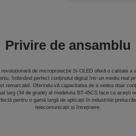
Privire de ansamblu
revoluționară de microproiecție Si-OLED oferă o calitate a a
eniu, îmbinând perfect conținutul digital într-un mediu real pri
st remarcabil. Oferindu-vă capacitatea de a vedea doar conț
al larg (34 de grade) al modelului BT-45CS face ca acești och
rfectă pentru o gamă largă de aplicații în industriile prelucră
telecomunicații și întreținere.