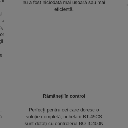
 fi
nu a fost niciodată mai ușoară sau mai
.
eficientă.
l
 a
ă,
lor
ii
le
Rămâneți în control
,
Perfecți pentru cei care doresc o
ă
soluție completă, ochelarii BT-45CS
sunt dotați cu controlerul BO-IC400N