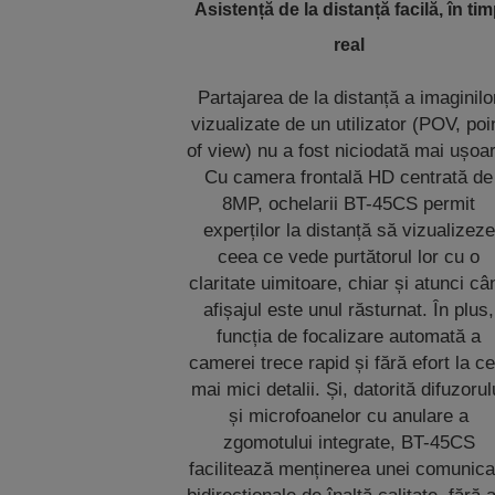
Asistență de la distanță facilă, în ti
real
Partajarea de la distanță a imaginilo
vizualizate de un utilizator (POV, poi
of view) nu a fost niciodată mai ușoa
Cu camera frontală HD centrată de
8MP, ochelarii BT-45CS permit
experților la distanță să vizualizeze
ceea ce vede purtătorul lor cu o
claritate uimitoare, chiar și atunci câ
afișajul este unul răsturnat. În plus,
funcția de focalizare automată a
camerei trece rapid și fără efort la ce
mai mici detalii. Și, datorită difuzorul
și microfoanelor cu anulare a
zgomotului integrate, BT-45CS
facilitează menținerea unei comunicaț