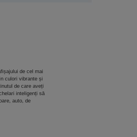
fișajului de cel mai
n culori vibrante și
inutul de care aveți
elari inteligenți să
toare, auto, de