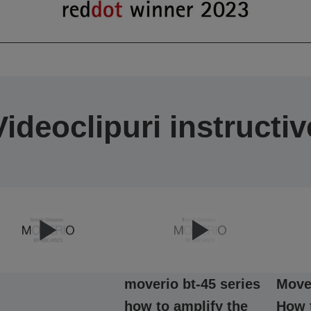
Videoclipuri instructiv
moverio bt-45 series
Move
how to amplify the
How t