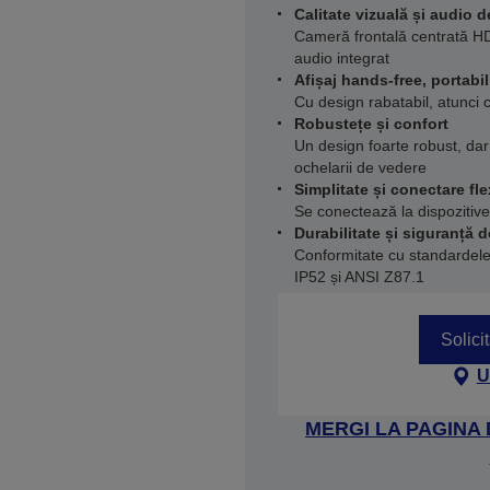
Calitate vizuală și audio de
Cameră frontală centrată HD
audio integrat
Afișaj hands-free, portabil
Cu design rabatabil, atunci c
Robustețe și confort
Un design foarte robust, dar
ochelarii de vedere
Simplitate și conectare fle
Se conectează la dispozitiv
Durabilitate și siguranță 
Conformitate cu standarde
IP52 și ANSI Z87.1
Solici
U
MERGI LA PAGINA