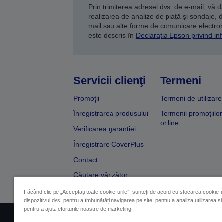
Prin trimiterea adresei dvs. de e-mail, vă 
realizarea de analize de piață și sondaje, 
mail sau alte forme de comunicare electroni
este descris în
Declarația Epson privind inf
Servicii clienţi
Termeni
Promoţii
Termeni de utilizare
Înregistrarea produsului
Termenii promoțiilor
online
Verificarea garanției
Înregistrare CoverPlus
Contact
Căutare vânzător
Făcând clic pe „Acceptați toate cookie-urile”, sunteți de acord cu stocarea cookie-u
dispozitivul dvs. pentru a îmbunătăți navigarea pe site, pentru a analiza utilizarea sit
pentru a ajuta eforturile noastre de marketing.
Impressum
Identificarea 