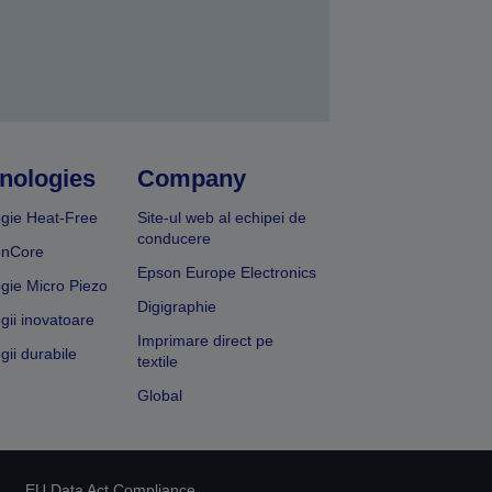
nologies
Company
gie Heat-Free
Site-ul web al echipei de
conducere
onCore
Epson Europe Electronics
gie Micro Piezo
Digigraphie
gii inovatoare
Imprimare direct pe
gii durabile
textile
Global
EU Data Act Compliance