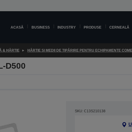
ACASĂ
BUSINESS
INDUSTRY
PRODUSE
CERNEALĂ
 & HÂRTIE
HÂRTIE SI MEDII DE TIPĂRIRE PENTRU ECHIPAMENTE COM
SL-D500
SKU: C13S210138
U