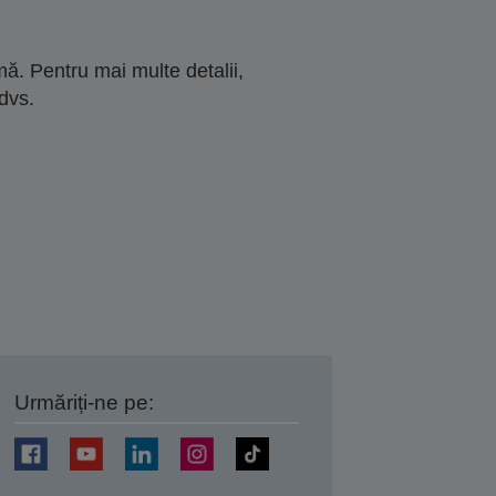
ă. Pentru mai multe detalii,
dvs.
Urmăriți-ne pe:
ți