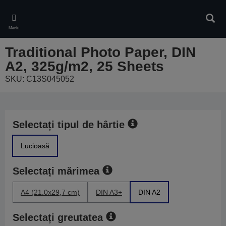
Skip
to
Căuta
main
Meniu
content
Traditional Photo Paper, DIN
A2, 325g/m2, 25 Sheets
SKU: C13S045052
Selectați tipul de hârtie
Lucioasă
Selectați mărimea
A4 (21.0x29,7 cm)
DIN A3+
DIN A2
Selectați greutatea