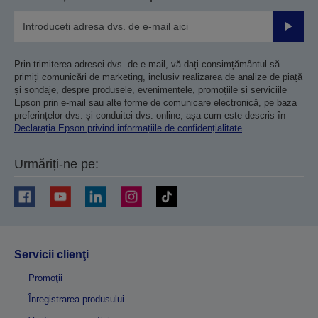
Trimiteț
Prin trimiterea adresei dvs. de e-mail, vă dați consimțământul să
primiți comunicări de marketing, inclusiv realizarea de analize de piață
și sondaje, despre produsele, evenimentele, promoțiile și serviciile
Epson prin e-mail sau alte forme de comunicare electronică, pe baza
preferințelor dvs. și conduitei dvs. online, așa cum este descris în
Declarația Epson privind informațiile de confidențialitate
Urmăriți-ne pe:
Servicii clienţi
Promoţii
Înregistrarea produsului