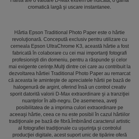
Hârtia are o valoare D-Max extrem de ridicată, o gamă
cromatică largă şi uscare instantanee.
Hârtia Epson Traditional Photo Paper este o hârtie
revoluţionară. Concepută exclusiv pentru utilizare cu
cerneala Epson UltraChrome K3, această hârtie a fost
fabricată în colaborare cu cei mai importanţi fotografi
profesionişti din domeniu, pentru a răspunde şi celor
mai exigente cerinţe.Mulţi dintre cei care au contribuit la
dezvoltarea hârtiei Traditional Photo Paper au remarcat
că aceasta le aminteşte de apreciatele hârtii pe bază de
halogenură de argint, oferind însă un control creativ
sporit datorită valorii D-Max extraordinare şi a tranziţiei
nuanţelor în alb-negru. De asemenea, aveţi
posibilitatea de a imprima culori extraordinare pe
aceeaşi hârtie, ceea ce nu este posibil în cazul hârtiilor
tradiţionale pe bază de fibră.Îmbinând caracterul artistic
al fotografiei tradiţionale cu uşurinţa şi controlul
producţiei digitale, acest suport unic de tipărire oferă