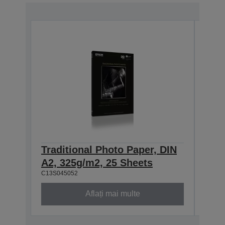
Traditional Photo Paper, DIN
Trad
A2, 325g/m2, 25 Sheets
A3+
C13S045052
C13S0
Aflați mai multe