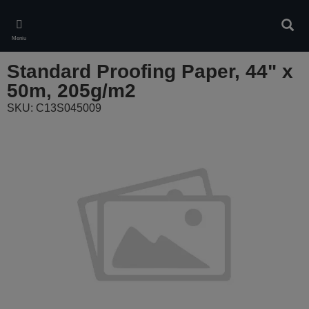
Skip
to
Căuta
main
Meniu
content
Standard Proofing Paper, 44" x
50m, 205g/m2
SKU: C13S045009