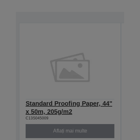
Standard Proofing Paper, 44"
Stan
x 50m, 205g/m2
44" 
C13S045009
C13S0
Aflați mai multe