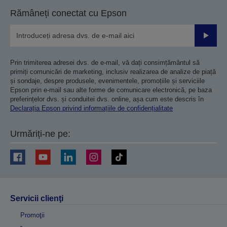
Rămâneți conectat cu Epson
Trimiteț
Prin trimiterea adresei dvs. de e-mail, vă dați consimțământul să
primiți comunicări de marketing, inclusiv realizarea de analize de piață
și sondaje, despre produsele, evenimentele, promoțiile și serviciile
Epson prin e-mail sau alte forme de comunicare electronică, pe baza
preferințelor dvs. și conduitei dvs. online, așa cum este descris în
Declarația Epson privind informațiile de confidențialitate
Urmăriți-ne pe:
Servicii clienţi
Promoţii