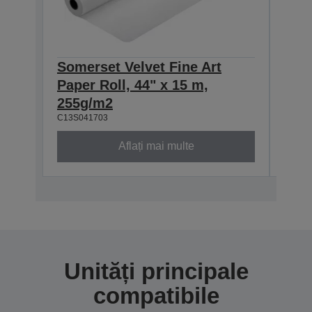
Somerset Velvet Fine Art
Some
Paper Roll, 44" x 15 m,
Pape
255g/m2
255
C13S041703
C13S0
Aflați mai multe
Unități principale
compatibile