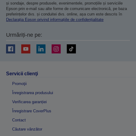
și sondaje, despre produsele, evenimentele, promoțiile și serviciile
Epson prin e-mail sau alte forme de comunicare electronică, pe baza
preferințelor dvs. și conduitei dvs. online, așa cum este descris în
Declarația Epson privind informațiile de confidențialitate
Urmăriți-ne pe:
Servicii clienţi
Promoţii
Înregistrarea produsului
Verificarea garanției
Înregistrare CoverPlus
Contact
Căutare vânzător