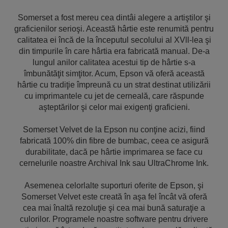
Somerset a fost mereu cea dintâi alegere a artiştilor şi
graficienilor serioşi. Această hârtie este renumită pentru
calitatea ei încă de la începutul secolului al XVll-lea şi
din timpurile în care hârtia era fabricată manual. De-a
lungul anilor calitatea acestui tip de hârtie s-a
îmbunătăţit simţitor. Acum, Epson vă oferă această
hârtie cu tradiţie împreună cu un strat destinat utilizării
cu imprimantele cu jet de cerneală, care răspunde
aşteptărilor şi celor mai exigenţi graficieni.
Somerset Velvet de la Epson nu conţine acizi, fiind
fabricată 100% din fibre de bumbac, ceea ce asigură
durabilitate, dacă pe hârtie imprimarea se face cu
cernelurile noastre Archival Ink sau UltraChrome Ink.
Asemenea celorlalte suporturi oferite de Epson, şi
Somerset Velvet este creată în aşa fel încât vă oferă
cea mai înaltă rezoluţie şi cea mai bună saturaţie a
culorilor. Programele noastre software pentru drivere