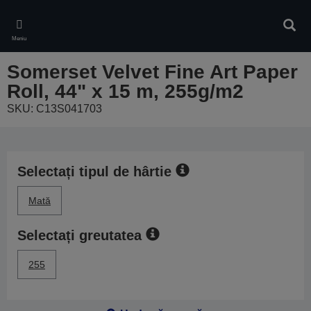
Skip
to
Căuta
main
Meniu
content
Somerset Velvet Fine Art Paper
Roll, 44" x 15 m, 255g/m2
SKU: C13S041703
Selectați tipul de hârtie
Mată
Selectați greutatea
255