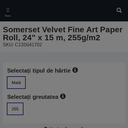
Skip
to
Căuta
main
Meniu
content
Somerset Velvet Fine Art Paper
Roll, 24" x 15 m, 255g/m2
SKU: C13S041702
Selectați tipul de hârtie
Mată
Selectați greutatea
255