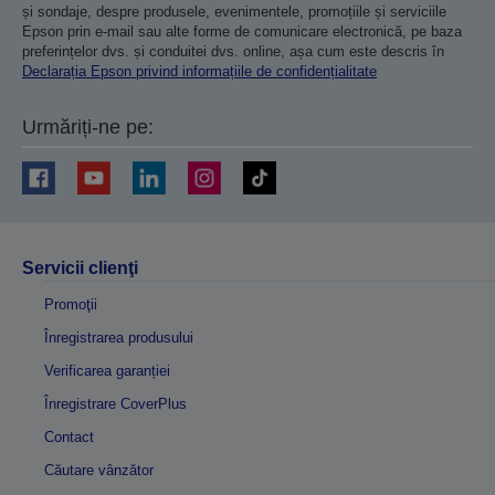
și sondaje, despre produsele, evenimentele, promoțiile și serviciile
Epson prin e-mail sau alte forme de comunicare electronică, pe baza
preferințelor dvs. și conduitei dvs. online, așa cum este descris în
Declarația Epson privind informațiile de confidențialitate
Urmăriți-ne pe:
Servicii clienţi
Promoţii
Înregistrarea produsului
Verificarea garanției
Înregistrare CoverPlus
Contact
Căutare vânzător