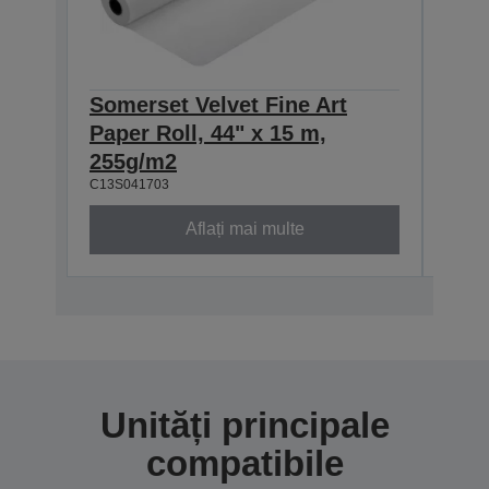
Somerset Velvet Fine Art
Some
Paper Roll, 44" x 15 m,
Pape
255g/m2
255
C13S041703
C13S0
Aflați mai multe
Unități principale
compatibile