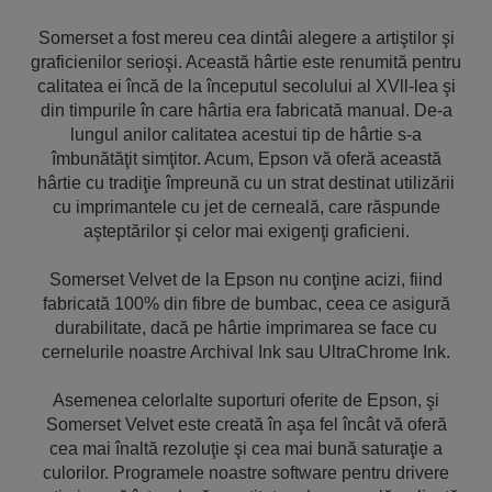
Somerset a fost mereu cea dintâi alegere a artiştilor şi
graficienilor serioşi. Această hârtie este renumită pentru
calitatea ei încă de la începutul secolului al XVll-lea şi
din timpurile în care hârtia era fabricată manual. De-a
lungul anilor calitatea acestui tip de hârtie s-a
îmbunătăţit simţitor. Acum, Epson vă oferă această
hârtie cu tradiţie împreună cu un strat destinat utilizării
cu imprimantele cu jet de cerneală, care răspunde
aşteptărilor şi celor mai exigenţi graficieni.
Somerset Velvet de la Epson nu conţine acizi, fiind
fabricată 100% din fibre de bumbac, ceea ce asigură
durabilitate, dacă pe hârtie imprimarea se face cu
cernelurile noastre Archival Ink sau UltraChrome Ink.
Asemenea celorlalte suporturi oferite de Epson, şi
Somerset Velvet este creată în aşa fel încât vă oferă
cea mai înaltă rezoluţie şi cea mai bună saturaţie a
culorilor. Programele noastre software pentru drivere