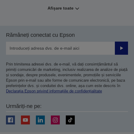
Afișare toate
Rămâneți conectat cu Epson
Trimiteț
Prin trimiterea adresei dvs. de e-mail, vă dați consimțământul să
primiți comunicări de marketing, inclusiv realizarea de analize de piață
și sondaje, despre produsele, evenimentele, promoțiile și serviciile
Epson prin e-mail sau alte forme de comunicare electronică, pe baza
preferințelor dvs. și conduitei dvs. online, așa cum este descris în
Declarația Epson privind informațiile de confidențialitate
Urmăriți-ne pe: