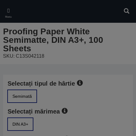
Skip
to
Căuta
main
Meniu
content
Proofing Paper White
Semimatte, DIN A3+, 100
Sheets
SKU: C13S042118
Selectați tipul de hârtie
Semimată
Selectați mărimea
DIN A3+