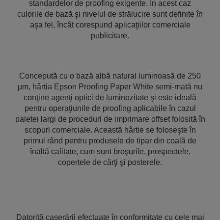
standardelor de proofing exigente. În acest caz
culorile de bază şi nivelul de strălucire sunt definite în
aşa fel, încât corespund aplicaţiilor comerciale
publicitare.
Concepută cu o bază albă natural luminoasă de 250
µm, hârtia Epson Proofing Paper White semi-mată nu
conţine agenţi optici de luminozitate şi este ideală
pentru operaţiunile de proofing aplicabile în cazul
paletei largi de proceduri de imprimare offset folosită în
scopuri comerciale. Această hârtie se foloseşte în
primul rând pentru produsele de tipar din coală de
înaltă calitate, cum sunt broşurile, prospectele,
copertele de cărţi şi posterele.
Datorită caşerării efectuate în conformitate cu cele mai