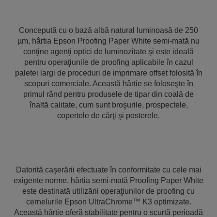
Concepută cu o bază albă natural luminoasă de 250
µm, hârtia Epson Proofing Paper White semi-mată nu
conţine agenţi optici de luminozitate şi este ideală
pentru operaţiunile de proofing aplicabile în cazul
paletei largi de proceduri de imprimare offset folosită în
scopuri comerciale. Această hârtie se foloseşte în
primul rând pentru produsele de tipar din coală de
înaltă calitate, cum sunt broşurile, prospectele,
copertele de cărţi şi posterele.
Datorită caşerării efectuate în conformitate cu cele mai
exigente norme, hârtia semi-mată Proofing Paper White
este destinată utilizării operaţiunilor de proofing cu
cernelurile Epson UltraChrome™ K3 optimizate.
Această hârtie oferă stabilitate pentru o scurtă perioadă