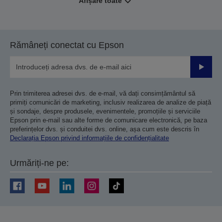
Afișare toate
Rămâneți conectat cu Epson
Trimiteț
Prin trimiterea adresei dvs. de e-mail, vă dați consimțământul să
primiți comunicări de marketing, inclusiv realizarea de analize de piață
și sondaje, despre produsele, evenimentele, promoțiile și serviciile
Epson prin e-mail sau alte forme de comunicare electronică, pe baza
preferințelor dvs. și conduitei dvs. online, așa cum este descris în
Declarația Epson privind informațiile de confidențialitate
Urmăriți-ne pe: