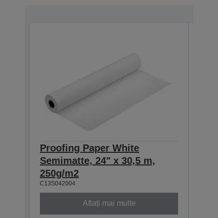
Proofing Paper White
Pro
Semimatte, 24" x 30,5 m,
Semi
250g/m2
250
C13S042004
C13S0
Aflați mai multe