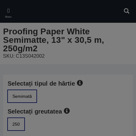
Skip
to
Căuta
main
Meniu
content
Proofing Paper White
Semimatte, 13" x 30,5 m,
250g/m2
SKU: C13S042002
Selectați tipul de hârtie
Semimată
Selectați greutatea
250