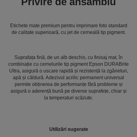
Privire de ansamblu
Etichete mate premium pentru imprimare foto standard
de calitate superioară, cu jet de cerneală tip pigment.
Suprafața fină, de un alb deschis, cu finisaj mat, în
combinație cu cernelurile tip pigment Epson DURABrite
Ultra, asigură o uscare rapidă și rezistență la zgârieturi,
apă și căldură. Adezivul acrilic permanent universal
permite obținerea de performanțe fără probleme și
asigură o aderență bună pe diverse suprafețe, chiar și
la temperaturi scăzute.
Utilizări sugerate