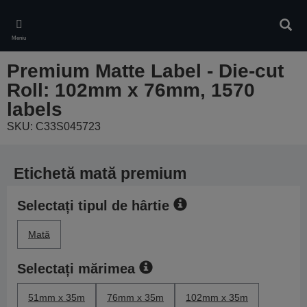
Skip
to
Căuta
main
Meniu
content
Premium Matte Label - Die-cut
Roll: 102mm x 76mm, 1570
labels
SKU: C33S045723
Etichetă mată premium
Selectați tipul de hârtie
Mată
Selectați mărimea
51mm x 35m
76mm x 35m
102mm x 35m