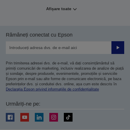
Afișare toate
Rămâneți conectat cu Epson
Trimiteț
Prin trimiterea adresei dvs. de e-mail, vă dați consimțământul să
primiți comunicări de marketing, inclusiv realizarea de analize de piață
și sondaje, despre produsele, evenimentele, promoțiile și serviciile
Epson prin e-mail sau alte forme de comunicare electronică, pe baza
preferințelor dvs. și conduitei dvs. online, așa cum este descris în
Declarația Epson privind informațiile de confidențialitate
Urmăriți-ne pe: