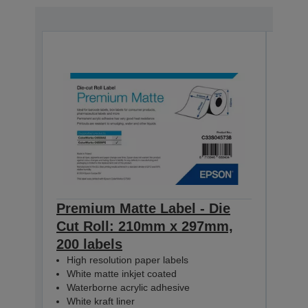
Premium Matte Label - Die
Pre
Cut Roll: 210mm x 297mm,
Con
200 labels
60m
High resolution paper labels
Hig
White matte inkjet coated
Whi
Waterborne acrylic adhesive
Wat
White kraft liner
Whit